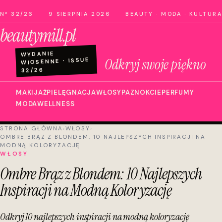
Nº 32/26
9 SIERPNIA 2026
BEAUTY · MODA · KULTURA
beautymill.pl
WYDANIE
Odkryj swoje piękno
WIOSENNE · ISSUE
32/26
MAKIJAŻ
PIELĘGNACJA
WŁOSY
PAZNOKCIE
PERFUMY
MODA
WELLNESS
STRONA GŁÓWNA
›
WŁOSY
›
OMBRE BRĄZ Z BLONDEM: 10 NAJLEPSZYCH INSPIRACJI NA
MODNĄ KOLORYZACJĘ
WŁOSY
Ombre Brąz z Blondem: 10 Najlepszych
Inspiracji na Modną Koloryzację
Odkryj 10 najlepszych inspiracji na modną koloryzację