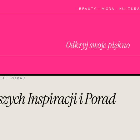
BEAUTY · MODA · KULTURA
Odkryj swoje piękno
JI I PORAD
zych Inspiracji i Porad