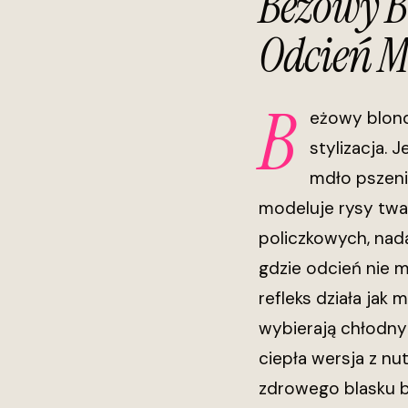
Beżowy B
Odcień M
B
eżowy blond 
stylizacja. 
mdło pszeni
modeluje rysy twar
policzkowych, nada
gdzie odcień nie m
refleks działa jak
wybierają chłodny
ciepła wersja z nu
zdrowego blasku b