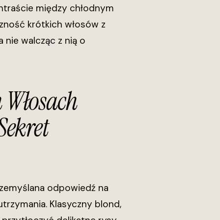
kontraście między chłodnym
czność krótkich włosów z
 nie walcząc z nią o
h Włosach
ekret
przemyślana odpowiedź na
utrzymania. Klasyczny blond,