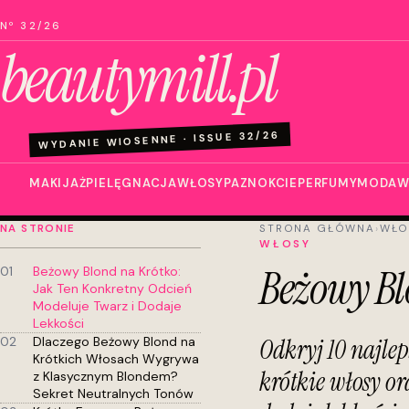
Nº 32/26
beautymill.pl
WYDANIE WIOSENNE · ISSUE 32/26
MAKIJAŻ
PIELĘGNACJA
WŁOSY
PAZNOKCIE
PERFUMY
MODA
W
NA STRONIE
STRONA GŁÓWNA
›
WŁO
WŁOSY
Beżowy Blo
01
Beżowy Blond na Krótko:
Jak Ten Konkretny Odcień
Modeluje Twarz i Dodaje
Lekkości
02
Dlaczego Beżowy Blond na
Odkryj 10 najle
Krótkich Włosach Wygrywa
krótkie włosy or
z Klasycznym Blondem?
Sekret Neutralnych Tonów