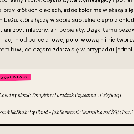
zo jasny i żółty, często bywa wymagający i potrafi
e przy krótkich cięciach, gdzie kolor ma większą sił
h beżu, które łączą w sobie subtelne ciepło z ch
est ani zbyt mleczny, ani popielaty. Dzięki temu be
rnacji - od porcelanowej po oliwkową - i nie twor
em brwi, co często zdarza się w przypadku jednoli
WŁOSY
EGORII
Chłodny Blond: Kompletny Poradnik Uzyskania i Pielęgnacji
n Milk Shake Icy Blond - Jak Skutecznie Neutralizować Żółte Tony?