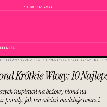
7 SIERPNIA 2026
ELLNESS
SY
›
BEŻOWY BLOND KRÓTKIE WŁOSY: 10 NAJLEPSZYCH INSPIRAC
nd Krótkie Włosy: 10 Najleps
pszych inspiracji na beżowy blond na
az porady, jak ten odcień modeluje twarz i