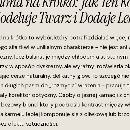
lond na Krótko: Jak Ten 
odeluje Twarz i Dodaje Le
na krótko to wybór, który potrafi zdziałać więcej 
Jego siła tkwi w unikalnym charakterze - nie jest a
czny, lecz balansuje między chłodem a subtelnym ci
zy w sposób dyskretny, ale wyraźny: rozświetla oko
jąc cerze naturalny, delikatny glow. To szczególnie 
a długich pasm do „rozmycia” wrażenia - pracuje t
 mały korektor optyczny. Osoby o jasnej karnacji 
 beżowy blond, który podkreśla kontrast między w
tą karmelu lepiej komponuje się z oliwkową lub brzo
ez efektu sztuczności.