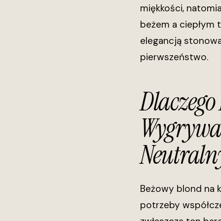
miękkości, natomi
beżem a ciepłym t
elegancją stonowan
pierwszeństwo.
Dlaczego
Wygrywa 
Neutraln
Beżowy blond na k
potrzeby współczes