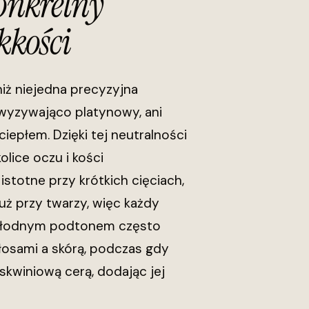
Konkretny
kkości
niż niejedna precyzyjna
ni wyzywająco platynowy, ani
epłem. Dzięki tej neutralności
lice oczu i kości
istotne przy krótkich cięciach,
uż przy twarzy, więc każdy
z chłodnym podtonem często
łosami a skórą, podczas gdy
skwiniową cerą, dodając jej