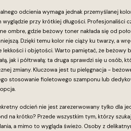
ealnego odcienia wymaga jednak przemyślanej kolor
wyglądzie przy krótkiej długości. Profesjonaliści 
tne ombre, gdzie beżowy toner nakłada się od poł
iejszą. Dzięki temu kolor nie ciąży ku twarzy, a wr
e lekkości i objętości. Warto pamiętać, że beżowy
łą, jak i półtrwałą; ta druga sprawdzi się u osób,
znej zmiany. Kluczowa jest tu pielęgnacja - beżowe
atego stosowanie fioletowego szamponu lub dedyk
 opcja.
onkretny odcień nie jest zarezerwowany tylko dla 
nd na krótko? Przede wszystkim tym, którzy szukaj
ania, a mimo to wygląda świeżo. Osoby z delikatny