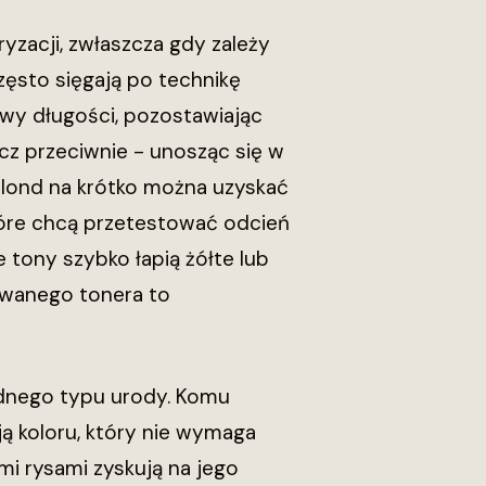
yzacji, zwłaszcza gdy zależy
często sięgają po technikę
owy długości, pozostawiając
ęcz przeciwnie - unosząc się w
 blond na krótko można uzyskać
 które chcą przetestować odcień
 tony szybko łapią żółte lub
owanego tonera to
jednego typu urody. Komu
ą koloru, który nie wymaga
mi rysami zyskują na jego