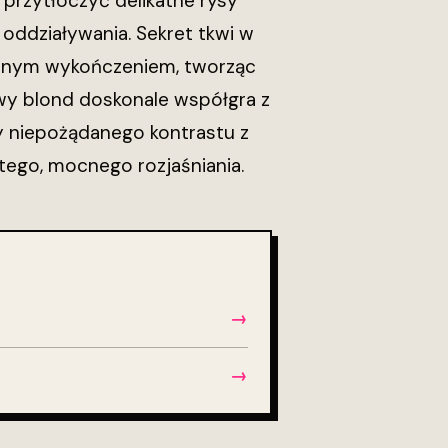
 przytłoczyć delikatne rysy
ę oddziaływania. Sekret tkwi w
łodnym wykończeniem, tworząc
żowy blond doskonale współgra z
zy niepożądanego kontrastu z
tego, mocnego rozjaśniania.
→
→