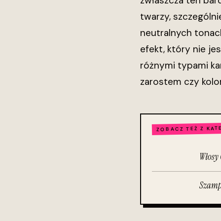
zwłaszcza ten bard
twarzy, szczególni
neutralnych tonac
efekt, który nie j
różnymi typami ka
zarostem czy kolor
ZOBACZ TEŻ Z KAT
Włosy 
Szampo