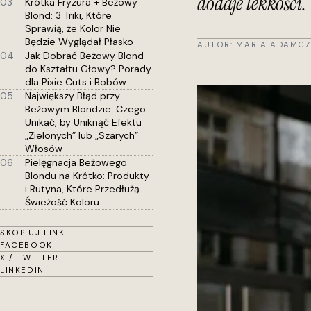
dodaje lekkości.
03
Krótka Fryzura + Beżowy
Blond: 3 Triki, Które
Sprawią, że Kolor Nie
Będzie Wyglądał Płasko
AUTOR:
MARIA ADAMCZ
04
Jak Dobrać Beżowy Blond
do Kształtu Głowy? Porady
dla Pixie Cuts i Bobów
05
Największy Błąd przy
Beżowym Blondzie: Czego
Unikać, by Uniknąć Efektu
„Zielonych” lub „Szarych”
Włosów
06
Pielęgnacja Beżowego
Blondu na Krótko: Produkty
i Rutyna, Które Przedłużą
Świeżość Koloru
SKOPIUJ LINK
FACEBOOK
X / TWITTER
LINKEDIN