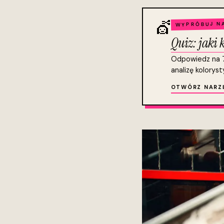
💇
WYPRÓBUJ NA
Quiz: jaki 
Odpowiedz na 7 
analizę koloryst
OTWÓRZ NARZ