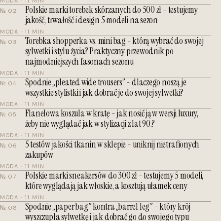
MODA · 11 MIN
Polskie marki torebek skórzanych do 500 zł - testujemy
№ 02
jakość, trwałość i design 5 modeli na sezon
MODA · 11 MIN
Torebka shopperka vs. mini bag - którą wybrać do swojej
№ 03
sylwetki i stylu życia? Praktyczny przewodnik po
najmodniejszych fasonach sezonu
MODA · 11 MIN
Spodnie „pleated wide trousers” - dlaczego noszą je
№ 04
wszystkie stylistki i jak dobrać je do swojej sylwetki?
MODA · 11 MIN
Flanelowa koszula w kratę - jak nosić ją w wersji luxury,
№ 05
żeby nie wyglądać jak w stylizacji z lat 90.?
MODA · 11 MIN
5 testów jakości tkanin w sklepie - uniknij nietrafionych
№ 06
zakupów
MODA · 11 MIN
Polskie marki sneakersów do 300 zł - testujemy 5 modeli,
№ 07
które wyglądają jak włoskie, a kosztują ułamek ceny
MODA · 11 MIN
Spodnie „paper bag” kontra „barrel leg” - który krój
№ 08
wyszczupla sylwetkę i jak dobrać go do swojego typu