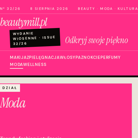
Nº 32/26
8 SIERPNIA 2026
BEAUTY · MODA · KULTURA
beautymill.pl
WYDANIE
Odkryj swoje piękno
WIOSENNE · ISSUE
32/26
MAKIJAŻ
PIELĘGNACJA
WŁOSY
PAZNOKCIE
PERFUMY
MODA
WELLNESS
DZIAŁ
Moda