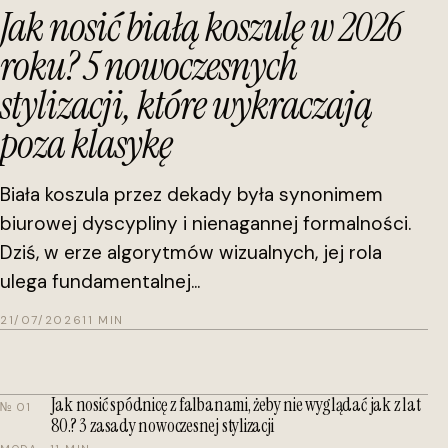
Jak nosić białą koszulę w 2026
roku? 5 nowoczesnych
stylizacji, które wykraczają
poza klasykę
Biała koszula przez dekady była synonimem
biurowej dyscypliny i nienagannej formalności.
Dziś, w erze algorytmów wizualnych, jej rola
ulega fundamentalnej...
21/07/2026
11 MIN
Jak nosić spódnicę z falbanami, żeby nie wyglądać jak z lat
№ 01
80.? 3 zasady nowoczesnej stylizacji