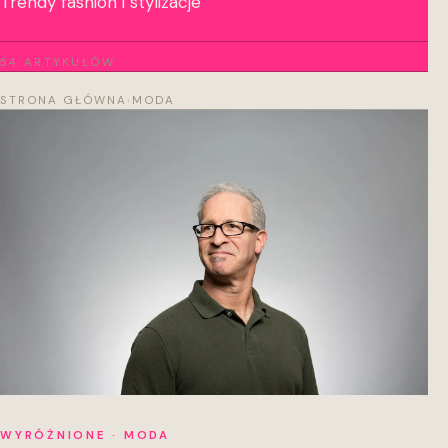
Trendy fashion i stylizacje
54 ARTYKUŁÓW
STRONA GŁÓWNA
›
MODA
WYRÓŻNIONE · MODA