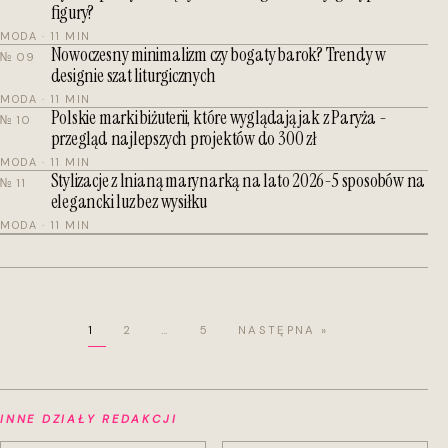
figury?
MODA · 11 MIN
Nowoczesny minimalizm czy bogaty barok? Trendy w
№ 09
designie szat liturgicznych
MODA · 11 MIN
Polskie marki biżuterii, które wyglądają jak z Paryża -
№ 10
przegląd najlepszych projektów do 300 zł
MODA · 11 MIN
Stylizacje z lnianą marynarką na lato 2026-5 sposobów na
№ 11
elegancki luz bez wysiłku
MODA · 11 MIN
1
2
…
5
NASTĘPNA »
INNE DZIAŁY REDAKCJI