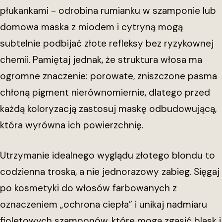
płukankami - odrobina rumianku w szamponie lub
domowa maska z miodem i cytryną mogą
subtelnie podbijać złote refleksy bez ryzykownej
chemii. Pamiętaj jednak, że struktura włosa ma
ogromne znaczenie: porowate, zniszczone pasma
chłoną pigment nierównomiernie, dlatego przed
każdą koloryzacją zastosuj maskę odbudowującą,
która wyrówna ich powierzchnię.
Utrzymanie idealnego wyglądu złotego blondu to
codzienna troska, a nie jednorazowy zabieg. Sięgaj
po kosmetyki do włosów farbowanych z
oznaczeniem „ochrona ciepła” i unikaj nadmiaru
fioletowych szamponów, które mogą zgasić blask i