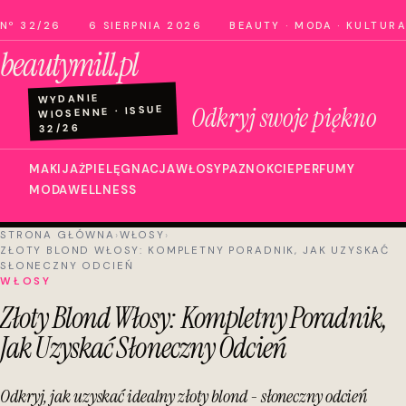
Nº 32/26
6 SIERPNIA 2026
BEAUTY · MODA · KULTURA
beautymill.pl
WYDANIE
Odkryj swoje piękno
WIOSENNE · ISSUE
32/26
MAKIJAŻ
PIELĘGNACJA
WŁOSY
PAZNOKCIE
PERFUMY
MODA
WELLNESS
STRONA GŁÓWNA
›
WŁOSY
›
ZŁOTY BLOND WŁOSY: KOMPLETNY PORADNIK, JAK UZYSKAĆ
SŁONECZNY ODCIEŃ
WŁOSY
Złoty Blond Włosy: Kompletny Poradnik,
Jak Uzyskać Słoneczny Odcień
Odkryj, jak uzyskać idealny złoty blond - słoneczny odcień