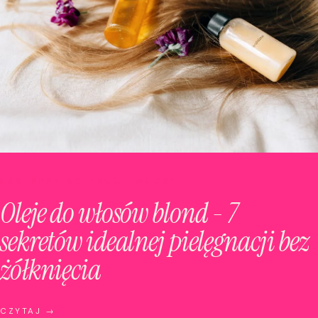
NASTĘPNY ARTYKUŁ · WŁOSY
Oleje do włosów blond - 7
sekretów idealnej pielęgnacji bez
żółknięcia
CZYTAJ →