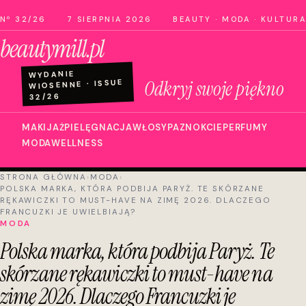
Nº 32/26
7 SIERPNIA 2026
BEAUTY · MODA · KULTURA
beautymill.pl
WYDANIE
Odkryj swoje piękno
WIOSENNE · ISSUE
32/26
MAKIJAŻ
PIELĘGNACJA
WŁOSY
PAZNOKCIE
PERFUMY
MODA
WELLNESS
STRONA GŁÓWNA
›
MODA
›
POLSKA MARKA, KTÓRA PODBIJA PARYŻ. TE SKÓRZANE
RĘKAWICZKI TO MUST-HAVE NA ZIMĘ 2026. DLACZEGO
FRANCUZKI JE UWIELBIAJĄ?
MODA
Polska marka, która podbija Paryż. Te
skórzane rękawiczki to must-have na
zimę 2026. Dlaczego Francuzki je