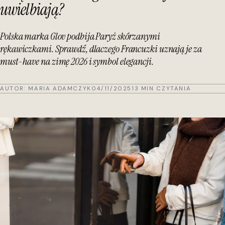
uwielbiają?
Polska marka Glov podbija Paryż skórzanymi
rękawiczkami. Sprawdź, dlaczego Francuzki uznają je za
must-have na zimę 2026 i symbol elegancji.
AUTOR:
MARIA ADAMCZYK
04/11/2025
13 MIN CZYTANIA