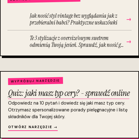
Jak nosić styl vintage bez wyglądania jak z
→
przebieralni babci? Praktyczne wskazówki
Te 3 stylizacje z oversize’owym swetrem
→
odmienią Twoją jesień. Sprawdź, jak nosić go
modnie i uniknąć efektu „worka na ziemniaki
WYPRÓBUJ NARZĘDZIE
Quiz: jaki masz typ cery? - sprawdź online
Odpowiedz na 10 pytań i dowiedz się jaki masz typ cery.
Otrzymasz spersonalizowane porady pielęgnacyjne i listę
składników dla Twojej skóry.
OTWÓRZ NARZĘDZIE →