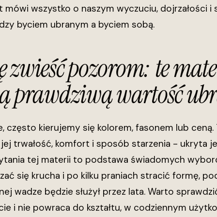
t mówi wszystko o naszym wyczuciu, dojrzałości i 
iędzy byciem ubranym a byciem sobą.
ię zwieść pozorom: te mate
ą prawdziwą wartość ub
e, często kierujemy się kolorem, fasonem lub cen
jej trwałość, komfort i sposób starzenia - ukryta je
tania tej materii to podstawa świadomych wyboró
ć się krucha i po kilku praniach stracić formę, po
ej wadze będzie służył przez lata. Warto sprawdzi
iecie i nie powraca do kształtu, w codziennym użyt