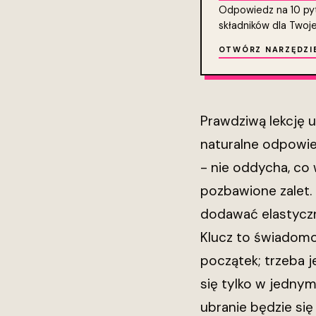
Odpowiedz na 10 pyta
składników dla Twojej
OTWÓRZ NARZĘDZI
Prawdziwą lekcję u
naturalne odpowied
- nie oddycha, co 
pozbawione zalet.
dodawać elastyczn
Klucz to świadomo
początek; trzeba j
się tylko w jednym
ubranie będzie si