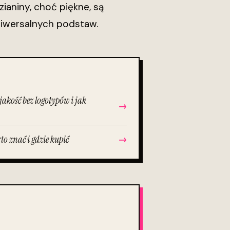
ianiny, choć piękne, są
iwersalnych podstaw.
akość bez logotypów i jak
→
to znać i gdzie kupić
→