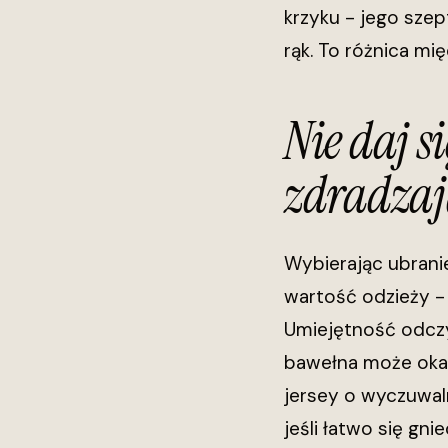
krzyku - jego szep
rąk. To różnica m
Nie daj s
zdradzaj
Wybierając ubrani
wartość odzieży - 
Umiejętność odczy
bawełna może okaza
jersey o wyczuwaln
jeśli łatwo się gn