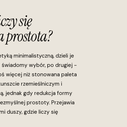
czy się
 prostota?
yką minimalistyczną, dzieli je
ię świadomy wybór, po drugiej -
oś więcej niż stonowana paleta
 kunszcie rzemieślniczym i
ą, jednak gdy redukcja formy
ezmyślnej prostoty. Przejawia
 duszy, gdzie liczy się