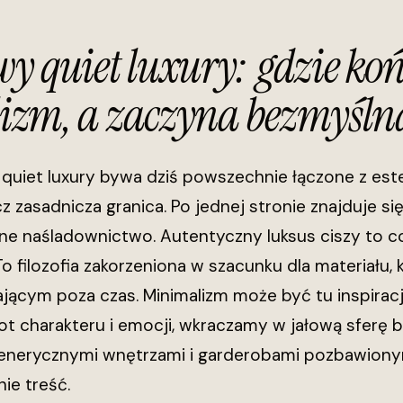
 quiet luxury: gdzie koń
zm, a zaczyna bezmyślna
quiet luxury bywa dziś powszechnie łączone z estet
cz zasadnicza granica. Po jednej stronie znajduje s
jne naśladownictwo. Autentyczny luksus ciszy to c
To filozofia zakorzeniona w szacunku dla materiału,
ającym poza czas. Minimalizm może być tu inspiracj
t charakteru i emocji, wkraczamy w jałową sferę b
generycznymi wnętrzami i garderobami pozbawionymi
nie treść.