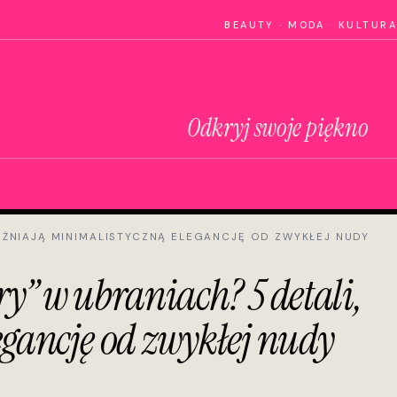
BEAUTY · MODA · KULTURA
Odkryj swoje piękno
ÓŻNIAJĄ MINIMALISTYCZNĄ ELEGANCJĘ OD ZWYKŁEJ NUDY
y” w ubraniach? 5 detali,
egancję od zwykłej nudy