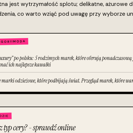
tna jest wytrzymałość splotu; delikatne, ażurowe dz
zenia, co warto wziąć pod uwagę przy wyborze un
MODA
EGORII
luxury” po polsku: 5 rodzimych marek, które oferują ponadczasową j
nać ich najlepsze kawałki
e marki odzieżowe, które podbijają świat. Przegląd marek, które war
DZIE
z typ cery? - sprawdź online