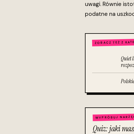
uwagi. Równie isto
podatne na uszkod
ZOBACZ TEŻ Z KAT
Quiet 
rozpoz
Polski
WYPRÓBUJ NARZĘ
Quiz: jaki mas