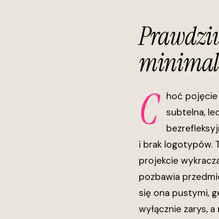
Prawdziwy
minimali
C
hoć pojęcie 
subtelna, le
bezrefleksy
i brak logotypów. 
projekcie wykracz
pozbawia przedmio
się ona pustymi, 
wyłącznie zarys, a 