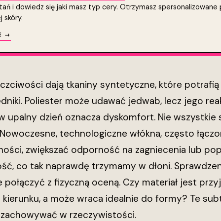
ń i dowiedz się jaki masz typ cery. Otrzymasz spersonalizowane p
 skóry.
E →
czciwości dają tkaniny syntetyczne, które potrafi
niki. Poliester może udawać jedwab, lecz jego reakc
w upalny dzień oznacza dyskomfort. Nie wszystkie 
 Nowoczesne, technologiczne włókna, często łączo
ości, zwiększać odporność na zagniecenia lub pop
ść, co tak naprawdę trzymamy w dłoni. Sprawdzen
e połączyć z fizyczną oceną. Czy materiał jest pr
 kierunku, a może wraca idealnie do formy? Te sub
ę zachowywać w rzeczywistości.