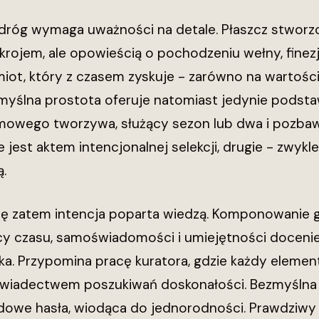
 dróg wymaga uważności na detale. Płaszcz stworz
krojem, ale opowieścią o pochodzeniu wełny, fine
iot, który z czasem zyskuje - zarówno na wartości m
myślna prostota oferuje natomiast jedynie podsta
owego tworzywa, służący sezon lub dwa i pozbawio
 jest aktem intencjonalnej selekcji, drugie - zwy
.
ię zatem intencja poparta wiedzą. Komponowanie
y czasu, samoświadomości i umiejętności docenie
oka. Przypomina pracę kuratora, gdzie każdy elem
 świadectwem poszukiwań doskonałości. Bezmyślna
we hasła, wiodąca do jednorodności. Prawdziwy l