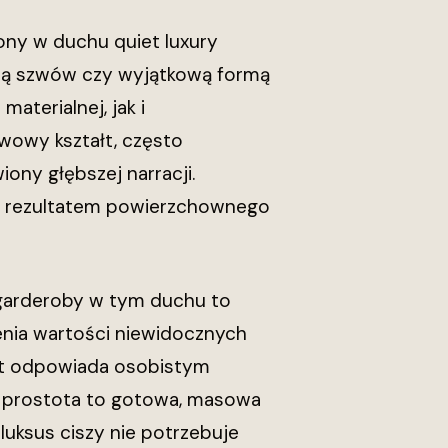
ony w duchu quiet luxury
zją szwów czy wyjątkową formą
aterialnej, jak i
wowy kształt, często
ny głębszej narracji.
kle rezultatem powierzchownego
 garderoby w tym duchu to
nia wartości niewidocznych
ent odpowiada osobistym
 prostota to gotowa, masowa
uksus ciszy nie potrzebuje