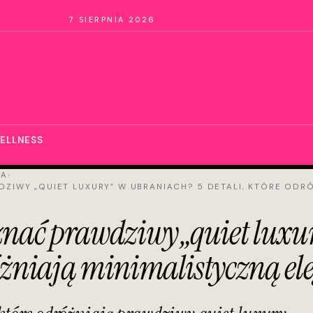
7 SIERPNIA 2026
ELLNESS
DA
›
ZIWY „QUIET LUXURY” W UBRANIACH? 5 DETALI, KTÓRE ODR
znać prawdziwy „quiet luxur
óżniają minimalistyczną el