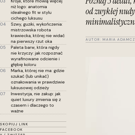
Poznaj 5 detali
03
Kroje, które mówią więcej
niż logo: anatomia
od zwykłej nudy
idealnego fit w stylu
cichego luksusu
minimalistyczną
04
Szwy, guziki, wykończenia:
mistrzowska robota
krawiecka, której nie widać
AUTOR:
MARIA ADAMCZ
na pierwszy rzut oka
05
Paleta barw, która nigdy
nie krzyczy: jak rozpoznać
wyrafinowane odcienie i
głębię koloru
06
Marka, której nie ma: gdzie
szukać (lub unikać)
oznakowania w prawdziwie
luksusowej odzieży
07
Inwestycja, nie zakup: jak
quiet luxury zmienia się z
czasem i dlaczego to
ważne
SKOPIUJ LINK
FACEBOOK