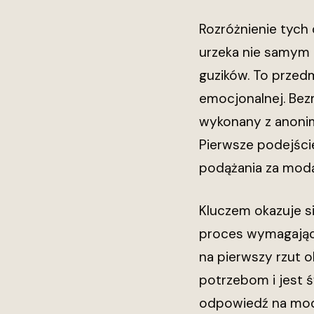
Rozróżnienie tych
urzeka nie samym 
guzików. To przedm
emocjonalnej. Bez
wykonany z anonim
Pierwsze podejście
podążania za modą
Kluczem okazuje s
proces wymagając
na pierwszy rzut 
potrzebom i jest
odpowiedź na modo