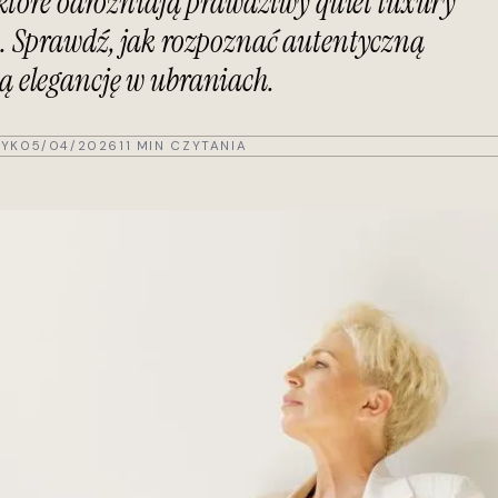
, które odróżniają prawdziwy quiet luxury
. Sprawdź, jak rozpoznać autentyczną
 elegancję w ubraniach.
YK
05/04/2026
11 MIN CZYTANIA