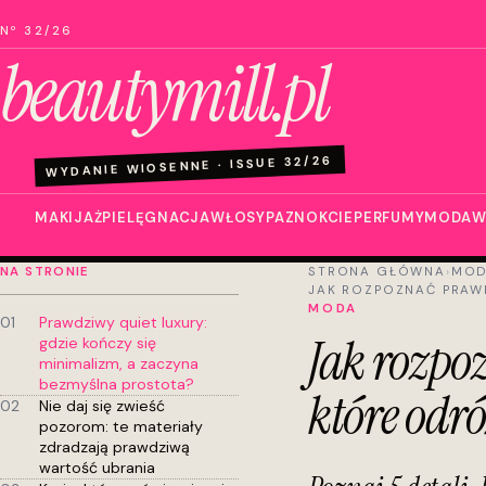
Nº 32/26
beautymill.pl
WYDANIE WIOSENNE · ISSUE 32/26
MAKIJAŻ
PIELĘGNACJA
WŁOSY
PAZNOKCIE
PERFUMY
MODA
W
NA STRONIE
STRONA GŁÓWNA
›
MO
JAK ROZPOZNAĆ PRAWD
MODA
01
Prawdziwy quiet luxury:
Jak rozpo
gdzie kończy się
minimalizm, a zaczyna
bezmyślna prostota?
które odr
02
Nie daj się zwieść
pozorom: te materiały
zdradzają prawdziwą
wartość ubrania