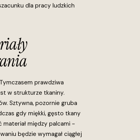
szacunku dla pracy ludzkich
riały
rania
ą. Tymczasem prawdziwa
st w strukturze tkaniny.
w. Sztywna, pozornie gruba
dczas gdy miękki, gęsto tkany
ć materiał między palcami -
kowaniu będzie wymagał ciągłej