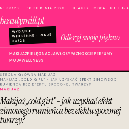
Nº 33/26
10 SIERPNIA 2026
BEAUTY · MODA · KULTURA
beautymill.pl
WYDANIE
Odkryj swoje piękno
WIOSENNE · ISSUE
33/26
MAKIJAŻ
PIELĘGNACJA
WŁOSY
PAZNOKCIE
PERFUMY
MODA
WELLNESS
STRONA GŁÓWNA
›
MAKIJAŻ
›
MAKIJAŻ „COLD GIRL” - JAK UZYSKAĆ EFEKT ZIMOWEGO
RUMIEŃCA BEZ EFEKTU SPOCONEJ TWARZY?
MAKIJAŻ
Makijaż „cold girl” - jak uzyskać efekt
zimowego rumieńca bez efektu spoconej
twarzy?