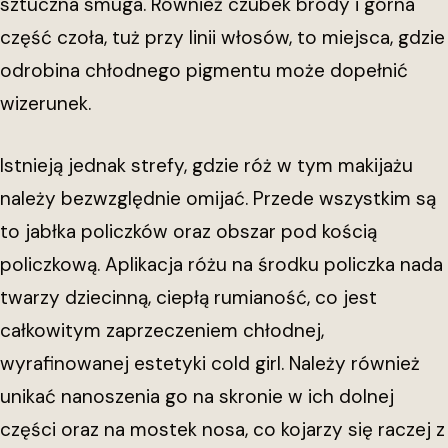
sztuczna smuga. Również czubek brody i górna
część czoła, tuż przy linii włosów, to miejsca, gdzie
odrobina chłodnego pigmentu może dopełnić
wizerunek.
Istnieją jednak strefy, gdzie róż w tym makijażu
należy bezwzględnie omijać. Przede wszystkim są
to jabłka policzków oraz obszar pod kością
policzkową. Aplikacja różu na środku policzka nada
twarzy dziecinną, ciepłą rumianość, co jest
całkowitym zaprzeczeniem chłodnej,
wyrafinowanej estetyki cold girl. Należy również
unikać nanoszenia go na skronie w ich dolnej
części oraz na mostek nosa, co kojarzy się raczej z