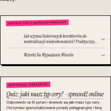
MAKIJAŻ
ZOBACZ TEŻ Z KATEGORII
Jak używać kolorowych korektorów do
→
neutralizacji niedoskonałości? Praktyczny
poradnik krok po kroku
Wcierki Na Wypadanie Włosów
→
WYPRÓBUJ NARZĘDZIE
Quiz: jaki masz typ cery? - sprawdź online
Odpowiedz na 10 pytań i dowiedz się jaki masz typ cery.
Otrzymasz spersonalizowane porady pielęgnacyjne i listę