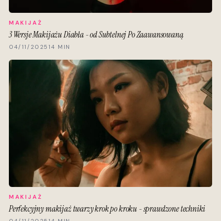
MAKIJAŻ
3 Wersje Makijażu Diabła - od Subtelnej Po Zaawansowaną
04/11/2025
14 MIN
MAKIJAŻ
Perfekcyjny makijaż twarzy krok po kroku - sprawdzone techniki