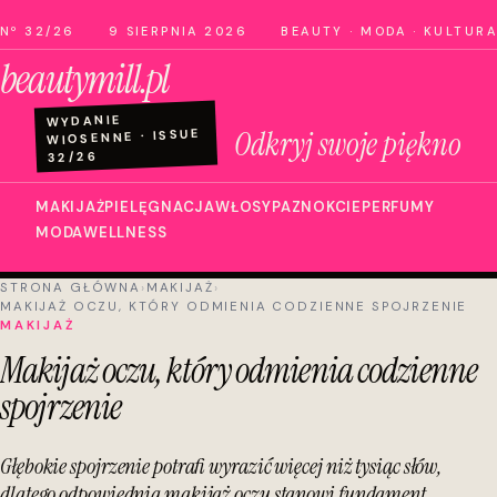
Nº 32/26
9 SIERPNIA 2026
BEAUTY · MODA · KULTURA
beautymill.pl
WYDANIE
Odkryj swoje piękno
WIOSENNE · ISSUE
32/26
MAKIJAŻ
PIELĘGNACJA
WŁOSY
PAZNOKCIE
PERFUMY
MODA
WELLNESS
STRONA GŁÓWNA
›
MAKIJAŻ
›
MAKIJAŻ OCZU, KTÓRY ODMIENIA CODZIENNE SPOJRZENIE
MAKIJAŻ
Makijaż oczu, który odmienia codzienne
spojrzenie
Głębokie spojrzenie potrafi wyrazić więcej niż tysiąc słów,
dlatego odpowiednia makijaż oczu stanowi fundament