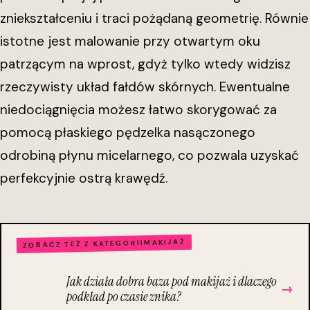
zniekształceniu i traci pożądaną geometrię. Równie
istotne jest malowanie przy otwartym oku
patrzącym na wprost, gdyż tylko wtedy widzisz
rzeczywisty układ fałdów skórnych. Ewentualne
niedociągnięcia możesz łatwo skorygować za
pomocą płaskiego pędzelka nasączonego
odrobiną płynu micelarnego, co pozwala uzyskać
perfekcyjnie ostrą krawędź.
MAKIJAŻ
ZOBACZ TEŻ Z KATEGORII
Jak działa dobra baza pod makijaż i dlaczego
→
podkład po czasie znika?