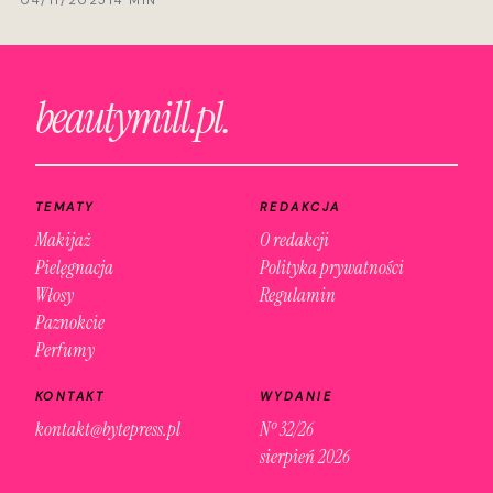
04/11/2025
14 MIN
beautymill.pl.
TEMATY
REDAKCJA
Makijaż
O redakcji
Pielęgnacja
Polityka prywatności
Włosy
Regulamin
Paznokcie
Perfumy
KONTAKT
WYDANIE
kontakt@bytepress.pl
Nº 32/26
sierpień 2026