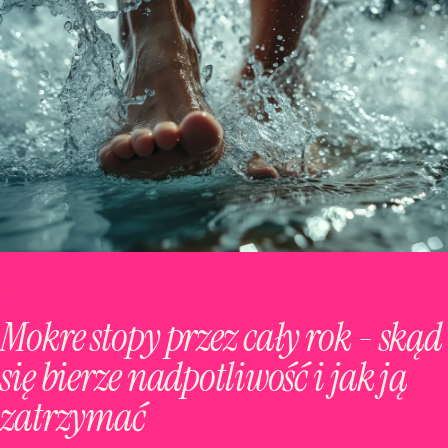
NASTĘPNY ARTYKUŁ · PIELĘGNACJA
Mokre stopy przez cały rok - skąd
się bierze nadpotliwość i jak ją
zatrzymać