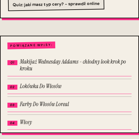
Quiz: jaki masz typ cery? - sprawdź online
POWIĄZANE WPISY:
Makijaż Wednesday Addams - chłodny look krok po
kroku
Lokówka Do Włosów
Farby Do Włosów Loreal
Włosy