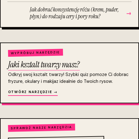
Jak dobrać konsystencję różu (krem, puder,
→
płyn) do rodzaju cery i pory roku?
WYPRÓBUJ NARZĘDZIE
Jaki ksztalt twarzy masz?
Odkryj swoj ksztalt twarzy! Szybki quiz pomoze Ci dobrac
fryzure, okulary i makijaz idealnie do Twoich rysow.
OTWÓRZ NARZĘDZIE →
SPRAWDŹ NASZE NARZĘDZIA