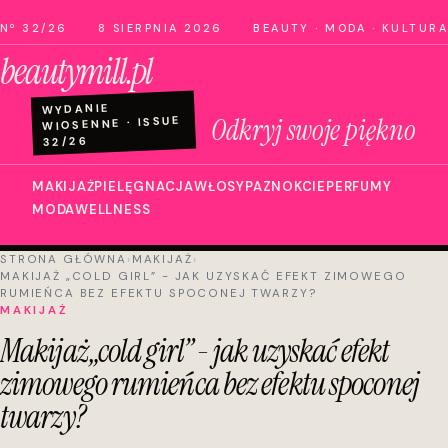
Nº 32/26
8 SIERPNIA 2026
BEAUTY · MODA · KULTURA
beautymill.pl
WYDANIE
Odkryj swoje piękno
WIOSENNE · ISSUE
32/26
MAKIJAŻ
PIELĘGNACJA
WŁOSY
PAZNOKCIE
PERFUMY
MODA
WELLNESS
STRONA GŁÓWNA
›
MAKIJAŻ
›
MAKIJAŻ „COLD GIRL” - JAK UZYSKAĆ EFEKT ZIMOWEGO
RUMIEŃCA BEZ EFEKTU SPOCONEJ TWARZY?
MAKIJAŻ
Makijaż „cold girl” - jak uzyskać efekt
zimowego rumieńca bez efektu spoconej
twarzy?