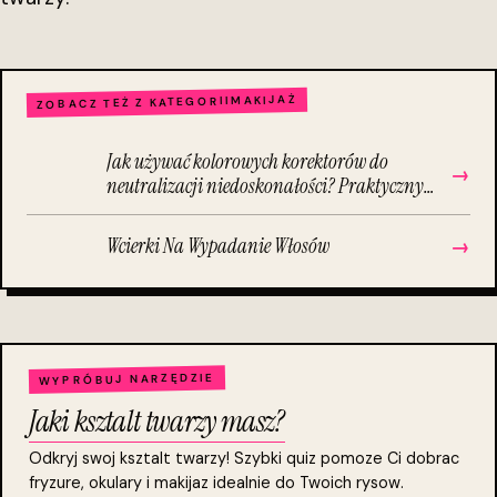
MAKIJAŻ
ZOBACZ TEŻ Z KATEGORII
Jak używać kolorowych korektorów do
→
neutralizacji niedoskonałości? Praktyczny
poradnik krok po kroku
Wcierki Na Wypadanie Włosów
→
WYPRÓBUJ NARZĘDZIE
Jaki ksztalt twarzy masz?
Odkryj swoj ksztalt twarzy! Szybki quiz pomoze Ci dobrac
fryzure, okulary i makijaz idealnie do Twoich rysow.