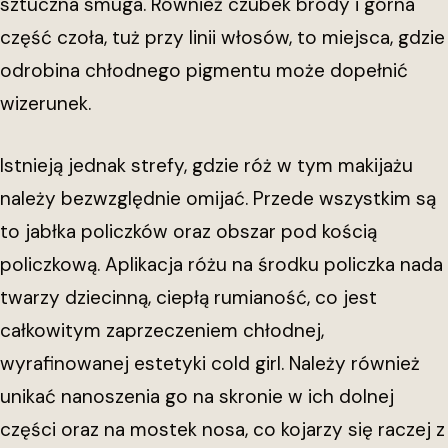
sztuczna smuga. Również czubek brody i górna
część czoła, tuż przy linii włosów, to miejsca, gdzie
odrobina chłodnego pigmentu może dopełnić
wizerunek.
Istnieją jednak strefy, gdzie róż w tym makijażu
należy bezwzględnie omijać. Przede wszystkim są
to jabłka policzków oraz obszar pod kością
policzkową. Aplikacja różu na środku policzka nada
twarzy dziecinną, ciepłą rumianość, co jest
całkowitym zaprzeczeniem chłodnej,
wyrafinowanej estetyki cold girl. Należy również
unikać nanoszenia go na skronie w ich dolnej
części oraz na mostek nosa, co kojarzy się raczej z