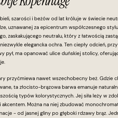
dbije Kopenhagę
bieli, szarości i beżów od lat króluje w świecie ne
e, uznawanej za epicentrum współczesnego stylu,
go, zaskakującego neutralu, który z łatwością zast
i niezwykle elegancka ochra. Ten ciepły odcień, p
wy pył, ma opanować ulice duńskiej stolicy, oferują
je.
ry przyćmiewa nawet wszechobecny beż. Gdzie chł
wane, ta złocisto-brązowa barwa emanuje naturaln
szością typów kolorystycznych. Jej siła leży w zd
i akcentem. Można na niej zbudować monochromaty
onacje - od jasnej gliny po głęboki rdzawy brąz. Je