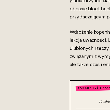
gladiatorzy lub kl
obcasie block heel
przytłaczającym p
Wdrożenie kopenha
lekcja uważności. 
ulubionych rzeczy 
związanym z wymyśl
ale także czas i en
ZOBACZ TEŻ Z KAT
Polski