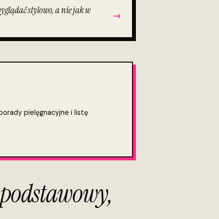
yglądać stylowo, a nie jak w
→
orady pielęgnacyjne i listę
r podstawowy,