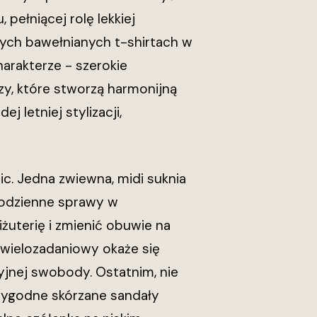
, pełniącej rolę lekkiej
ych bawełnianych t-shirtach w
arakterze - szerokie
ozy, które stworzą harmonijną
 letniej stylizacji,
c. Jedna zwiewna, midi suknia
a codzienne sprawy w
żuterię i zmienić obuwie na
e wielozadaniowy okaże się
yjnej swobody. Ostatnim, nie
 wygodne skórzane sandały