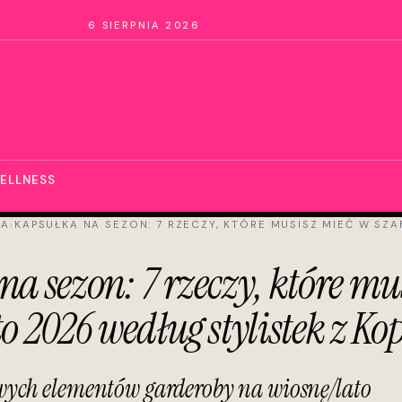
6 SIERPNIA 2026
ELLNESS
DA
›
KAPSUŁKA NA SEZON: 7 RZECZY, KTÓRE MUSISZ MIEĆ W SZ
a sezon: 7 rzeczy, które mu
o 2026 według stylistek z K
wych elementów garderoby na wiosnę/lato