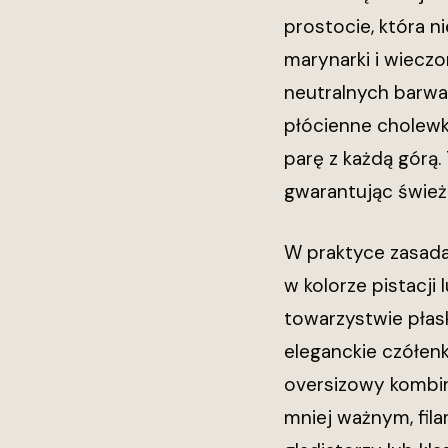
prostocie, która ni
marynarki i wiecz
neutralnych barwa
płócienne cholewki
parę z każdą górą. 
gwarantując śwież
W praktyce zasada
w kolorze pistacji 
towarzystwie płas
eleganckie czółenk
oversizowy kombin
mniej ważnym, fil