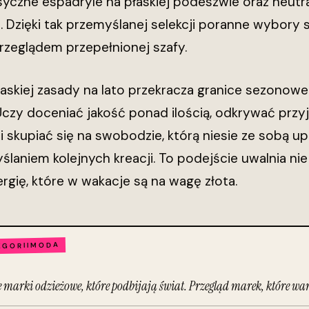
asyczne espadryle na płaskiej podeszwie oraz neutr
. Dzięki tak przemyślanej selekcji poranne wybory s
rzeglądem przepełnionej szafy.
skiej zasady na lato przekracza granice sezonowe
Uczy doceniać jakość ponad ilością, odkrywać przyj
i skupiać się na swobodzie, którą niesie ze sobą upa
aniem kolejnych kreacji. To podejście uwalnia nie
ergię, które w wakacje są na wagę złota.
MODA
EGORII
e marki odzieżowe, które podbijają świat. Przegląd marek, które war