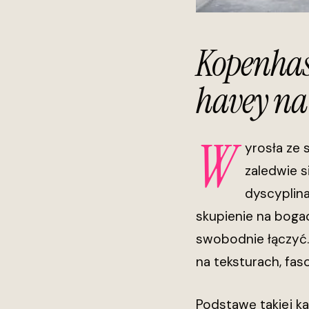
Kopenhas
havey na
W
yrosła ze 
zaledwie s
dyscyplina
skupienie na boga
swobodnie łączyć.
na teksturach, fas
Podstawę takiej k