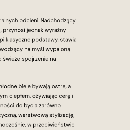
utralnych odcieni. Nadchodzący
 przynosi jednak wyraźny
ąpi klasyczne podstawy, stawia
rzywodzący na myśl wypaloną
c świeże spojrzenie na
odne biele bywają ostre, a
ym ciepłem, ożywiając cerę i
olności do bycia zarówno
czną, warstwową stylizację,
dnocześnie, w przeciwieństwie