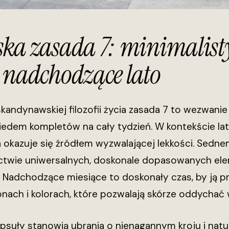
ka zasada 7: minimalist
 nadchodzące lato
skandynawskiej filozofii życia zasada 7 to wezwanie 
iedem kompletów na cały tydzień. W kontekście la
 okazuje się źródłem wyzwalającej lekkości. Sednem
ctwie uniwersalnych, doskonale dopasowanych el
 Nadchodzące miesiące to doskonały czas, by ją p
onach i kolorach, które pozwalają skórze oddychać 
apsuły stanowią ubrania o nienagannym kroju i na