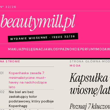
Nº 32/26
beautymill.pl
WYDANIE WIOSENNE · ISSUE 32/26
MAKIJAŻ
PIELĘGNACJA
WŁOSY
PAZNOKCIE
PERFUMY
MODA
W
NA STRONIE
STRONA GŁÓWNA
›
MO
MODA
Kapsułka n
01
Kopenhaska zasada 7:
minimalistyczne must-
havey na nadchodzące
wiosnę/lat
lato
02
Nie biel ani beż:
zaskakujący kolor
podstawowy, który podbije
Poznaj 7 kluczo
Kopenhagę