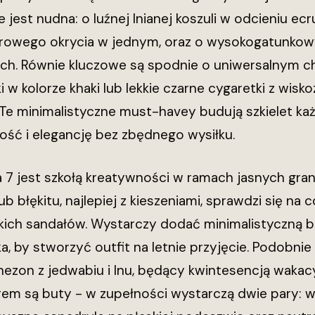
e jest nudna: o luźnej lnianej koszuli w odcieniu ecru
orowego okrycia w jednym, oraz o wysokogatunkow
ch. Równie kluczowe są spodnie o uniwersalnym ch
 w kolorze khaki lub lekkie czarne cygaretki z wisk
Te minimalistyczne must-havey budują szkielet każdej
ość i elegancję bez zbędnego wysiłku.
 7 jest szkołą kreatywności w ramach jasnych grani
lub błękitu, najlepiej z kieszeniami, sprawdzi się n
kich sandałów. Wystarczy dodać minimalistyczną bi
a, by stworzyć outfit na letnie przyjęcie. Podobni
ezon z jedwabiu i lnu, będący kwintesencją wakac
arem są buty - w zupełności wystarczą dwie pary: