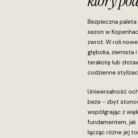
który po
Bezpieczna paleta 
sezon w Kopenhadz
zwrot. W roli nowe
głęboka, ziemista 
terakotę lub złota
codzienne stylizac
Uniwersalność och
beże - zbyt stono
współgrając z więk
fundamentem, jak 
łącząc różne jej t