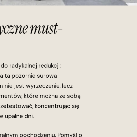
yczne must-
do radykalnej redukcji:
ta ta pozornie surowa
 nie jest wyrzeczenie, lecz
ementów, które można ze sobą
rzetestować, koncentrując się
w upalne dni.
turalnym pochodzeniu. Pomyśl o