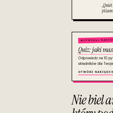
„Quiet
piżami
WYPRÓBUJ NARZĘ
Quiz: jaki mas
Odpowiedz na 10 pyta
składników dla Twojej
OTWÓRZ NARZĘDZI
Nie biel 