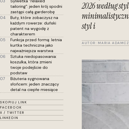
03
Sylwetka "relaxed
2026 według styl
tailoring": jeden krój spodni
zastąpi całą garderobę
minimalistyczną
04
Buty, które zobaczysz na
każdym rowerze: duński
styl i
patent na wygodę z
charakterem
05
Funkcja przed formą: letnia
AUTOR:
MARIA ADAMCZ
kurtka techniczna jako
najważniejsza warstwa
06
Sztuka niedopasowania:
koszulka, która zmieni
twoje podejście do
podstaw
07
Biżuteria sygnowana
słońcem: jeden znaczący
detal na ciepłe miesiące
SKOPIUJ LINK
FACEBOOK
X / TWITTER
LINKEDIN