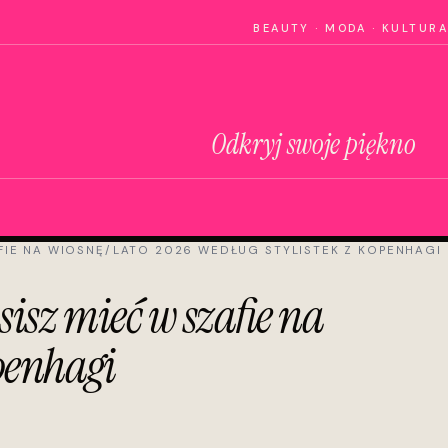
BEAUTY · MODA · KULTURA
Odkryj swoje piękno
AFIE NA WIOSNĘ/LATO 2026 WEDŁUG STYLISTEK Z KOPENHAGI
sisz mieć w szafie na
openhagi