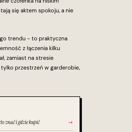
alne czółenka na niskim
tają się aktem spokoju, a nie
go trendu - to praktyczna
emność z łączenia kilku
ł, zamiast na stresie
 tylko przestrzeń w garderobie,
to znać i gdzie kupić
→