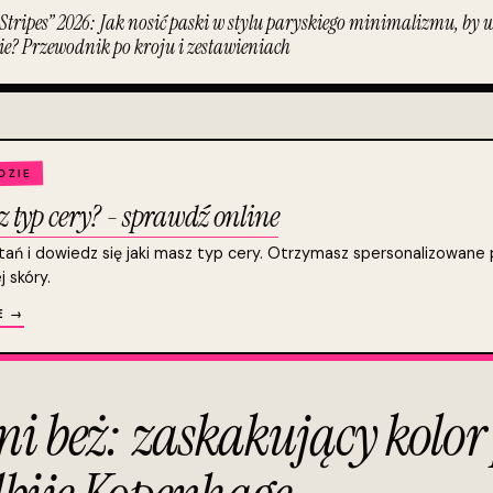
 Stripes” 2026: Jak nosić paski w stylu paryskiego minimalizmu, by w
e? Przewodnik po kroju i zestawieniach
DZIE
z typ cery? - sprawdź online
ń i dowiedz się jaki masz typ cery. Otrzymasz spersonalizowane p
 skóry.
E →
ani beż: zaskakujący kolo