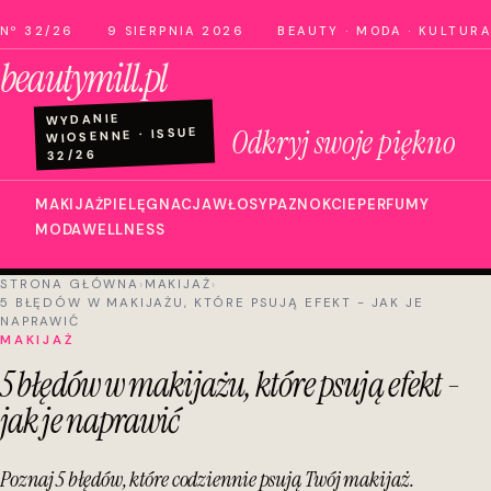
Nº 32/26
9 SIERPNIA 2026
BEAUTY · MODA · KULTURA
beautymill.pl
WYDANIE
Odkryj swoje piękno
WIOSENNE · ISSUE
32/26
MAKIJAŻ
PIELĘGNACJA
WŁOSY
PAZNOKCIE
PERFUMY
MODA
WELLNESS
STRONA GŁÓWNA
›
MAKIJAŻ
›
5 BŁĘDÓW W MAKIJAŻU, KTÓRE PSUJĄ EFEKT - JAK JE
NAPRAWIĆ
MAKIJAŻ
5 błędów w makijażu, które psują efekt -
jak je naprawić
Poznaj 5 błędów, które codziennie psują Twój makijaż.