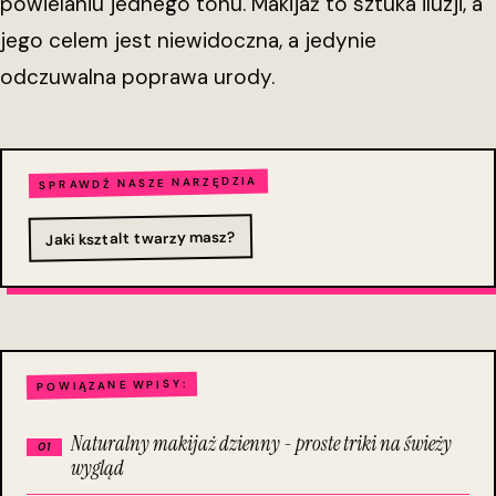
powielaniu jednego tonu. Makijaż to sztuka iluzji, a
jego celem jest niewidoczna, a jedynie
odczuwalna poprawa urody.
SPRAWDŹ NASZE NARZĘDZIA
Jaki ksztalt twarzy masz?
POWIĄZANE WPISY:
Naturalny makijaż dzienny - proste triki na świeży
wygląd