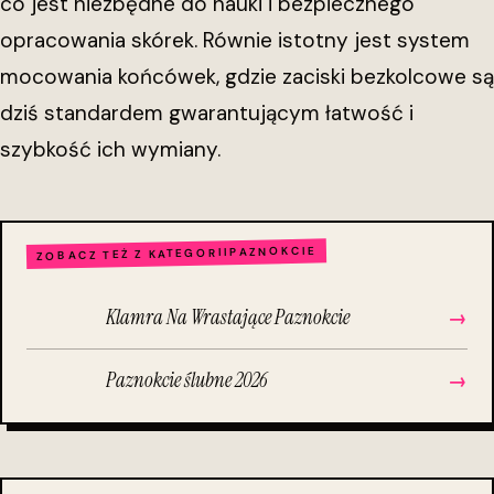
co jest niezbędne do nauki i bezpiecznego
opracowania skórek. Równie istotny jest system
mocowania końcówek, gdzie zaciski bezkolcowe są
dziś standardem gwarantującym łatwość i
szybkość ich wymiany.
PAZNOKCIE
ZOBACZ TEŻ Z KATEGORII
Klamra Na Wrastające Paznokcie
→
Paznokcie ślubne 2026
→