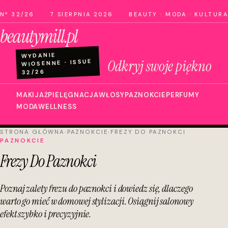
Nº 32/26
7 SIERPNIA 2026
BEAUTY · MODA · KULTURA
beautymill.pl
WYDANIE
Odkryj swoje piękno
WIOSENNE · ISSUE
32/26
MAKIJAŻ
PIELĘGNACJA
WŁOSY
PAZNOKCIE
PERFUMY
MODA
WELLNESS
STRONA GŁÓWNA
›
PAZNOKCIE
›
FREZY DO PAZNOKCI
PAZNOKCIE
Frezy Do Paznokci
Poznaj zalety frezu do paznokci i dowiedz się, dlaczego
warto go mieć w domowej stylizacji. Osiągnij salonowy
efekt szybko i precyzyjnie.