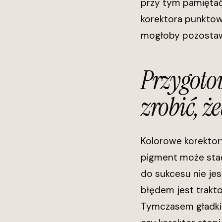
przy tym pamiętać,
korektora punktow
mogłoby pozostawi
Przygotow
zrobić, ż
Kolorowe korektor
pigment może stać
do sukcesu nie je
błędem jest trakto
Tymczasem gładkie