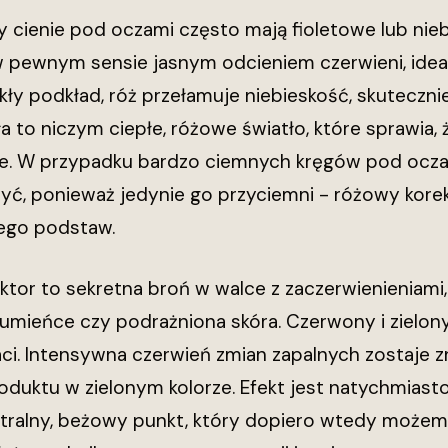
zy cienie pod oczami często mają fioletowe lub ni
w pewnym sensie jasnym odcieniem czerwieni, ideal
y podkład, róż przełamuje niebieskość, skutecznie 
ła to niczym ciepłe, różowe światło, które sprawia, 
ne. W przypadku bardzo ciemnych kręgów pod ocza
yć, ponieważ jedynie go przyciemni - różowy korek
jego podstaw.
rektor to sekretna broń w walce z zaczerwienieniami
rumieńce czy podrażniona skóra. Czerwony i zielon
ci. Intensywna czerwień zmian zapalnych zostaje z
roduktu w zielonym kolorze. Efekt jest natychmia
utralny, beżowy punkt, który dopiero wtedy może