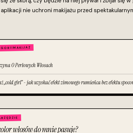
się ze skórą, czy będzie na niej pływał i zbijał się 
 aplikacji nie uchroni makijażu przed spektakularnym
MAKIJAŻ
EGORII
czyna O Perłowych Włosach
ż „cold girl” - jak uzyskać efekt zimowego rumieńca bez efektu spoc
RZĘDZIE
kolor włosów do mnie pasuje?