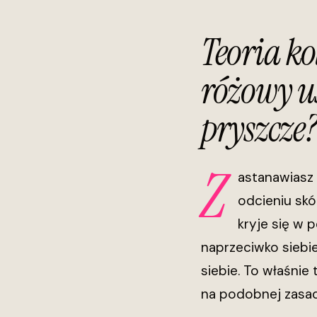
Teoria ko
różowy u
pryszcze
Z
astanawiasz
odcieniu skó
kryje się w 
naprzeciwko siebie
siebie. To właśnie
na podobnej zasad