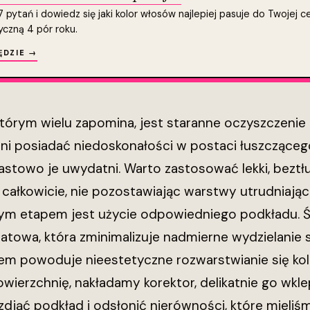
pytań i dowiedz się jaki kolor włosów najlepiej pasuje do Twojej ce
yczną 4 pór roku.
ĘDZIE →
órym wielu zapomina, jest staranne oczyszczenie i
ni posiadać niedoskonałości w postaci łuszczącego
astowo je uwydatni. Warto zastosować lekki, beztł
ę całkowicie, nie pozostawiając warstwy utrudniaj
ym etapem jest użycie odpowiedniego podkładu. Św
atowa, która zminimalizuje nadmierne wydzielanie 
em powoduje nieestetyczne rozwarstwianie się kol
ierzchnię, nakładamy korektor, delikatnie go wkle
djąć podkład i odsłonić nierówności, które mieliśm