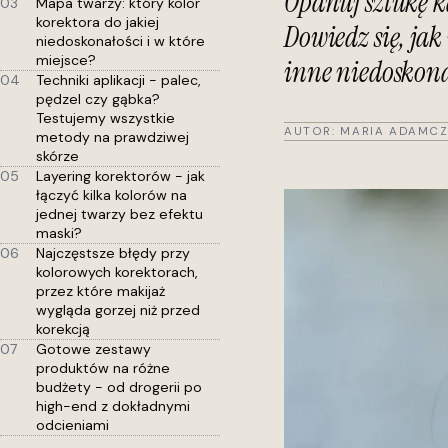
Opanuj sztukę 
03
Mapa twarzy: który kolor
korektora do jakiej
Dowiedz się, jak
niedoskonałości i w które
miejsce?
inne niedoskonał
04
Techniki aplikacji - palec,
pędzel czy gąbka?
Testujemy wszystkie
AUTOR:
MARIA ADAMCZ
metody na prawdziwej
skórze
05
Layering korektorów - jak
łączyć kilka kolorów na
jednej twarzy bez efektu
maski?
06
Najczęstsze błędy przy
kolorowych korektorach,
przez które makijaż
wygląda gorzej niż przed
korekcją
07
Gotowe zestawy
produktów na różne
budżety - od drogerii po
high-end z dokładnymi
odcieniami