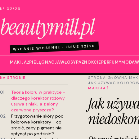
Nº 32/26
beautymill.pl
WYDANIE WIOSENNE · ISSUE 32/26
MAKIJAŻ
PIELĘGNACJA
WŁOSY
PAZNOKCIE
PERFUMY
MODA
W
NA STRONIE
STRONA GŁÓWNA
›
MAK
JAK UŻYWAĆ KOLOROW
MAKIJAŻ
01
Teoria koloru w praktyce -
Jak używa
dlaczego korektor różowy
usuwa siniaki, a zielony
czerwone pryszcze?
niedoskon
02
Przygotowanie skóry pod
kolorowe korektory - co
zrobić, żeby pigment nie
spłynął po godzinie?