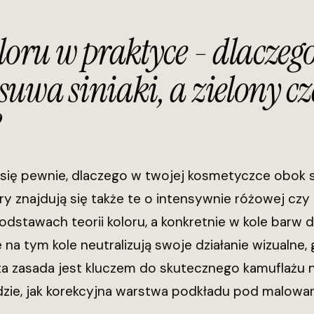
loru w praktyce - dlaczeg
suwa siniaki, a zielony c
?
 się pewnie, dlaczego w twojej kosmetyczce obok
ry znajdują się także te o intensywnie różowej czy
podstawach teorii koloru, a konkretnie w kole barw 
 na tym kole neutralizują swoje działanie wizualne
 ta zasada jest kluczem do skutecznego kamuflażu n
zie, jak korekcyjna warstwa podkładu pod malowani