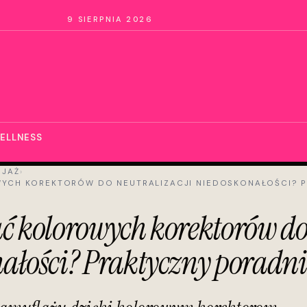
9 SIERPNIA 2026
ELLNESS
IJAŻ
›
YCH KOREKTORÓW DO NEUTRALIZACJI NIEDOSKONAŁOŚCI? P
ć kolorowych korektorów do
ałości? Praktyczny poradni