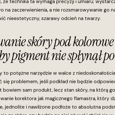
 że technika ta wymaga precyzji i umiaru; wystarc
o na zaczerwienienia, a nie rozsmarowywanie go n
ć nieestetyczny, szarawy odcień na twarzy.
anie skóry pod kolorowe 
eby pigment nie spłynął po
y to potężne narzędzie w walce z niedoskonałościa
 się problemem, jeśli podkład nie będzie odpowi
st bowiem sam produkt, lecz stan skóry, na którą 
wanie korektora jak magicznego flamastra, który dzi
, jednolite i nawilżone podłoże to absolutna pods