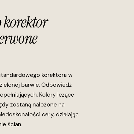
o korektor
zerwone
 standardowego korektora w
 zielonej barwie. Odpowiedź
dopełniających. Kolory leżące
, gdy zostaną nałożone na
iedoskonałości cery, działając
e ścian.