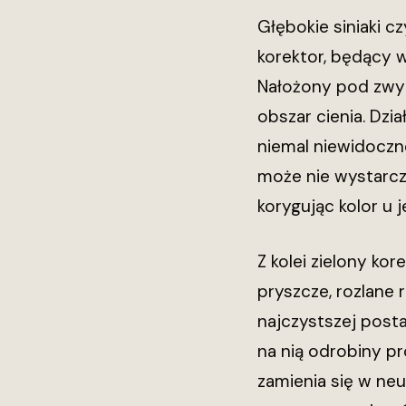
Głębokie siniaki c
korektor, będący 
Nałożony pod zwykł
obszar cienia. Dzia
niemal niewidocz
może nie wystarcz
korygując kolor u 
Z kolei zielony ko
pryszcze, rozlane 
najczystszej posta
na nią odrobiny p
zamienia się w ne