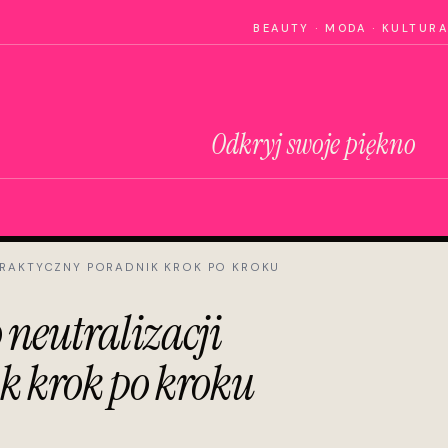
BEAUTY · MODA · KULTURA
Odkryj swoje piękno
RAKTYCZNY PORADNIK KROK PO KROKU
 neutralizacji
k krok po kroku