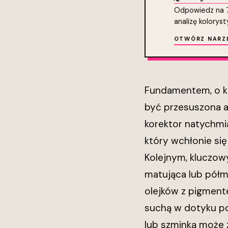
Odpowiedz na 7 
analizę koloryst
OTWÓRZ NARZ
Fundamentem, o kt
być przesuszona a
korektor natychmi
który wchłonie si
Kolejnym, kluczow
matująca lub półm
olejków z pigment
suchą w dotyku pow
lub szminką może z