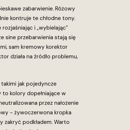
ebieskawe zabarwienie. Różowy
nie kontruje te chłodne tony.
rozjaśniając i „wybielając”
że sine przebarwienia stają się
mi, sam kremowy korektor
tor działa na źródło problemu,
, takimi jak pojedyncze
y to kolory dopełniające w
neutralizowana przez nałożenie
stowy - żywoczerwona kropka
my zakryć podkładem. Warto