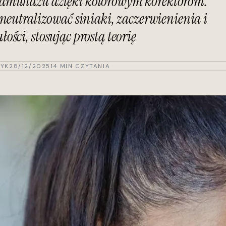
kamuflażu dzięki kolorowym korektorom.
 neutralizować siniaki, zaczerwienienia i
ości, stosując prostą teorię
YK
28/12/2025
14 MIN CZYTANIA