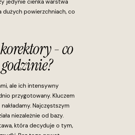
zy jedynie cienka warstwa
a dużych powierzchniach, co
korektory - co
 godzinie?
mi, ale ich intensywny
ednio przygotowany. Kluczem
go nakładamy. Najczęstszym
ała niezależnie od bazy.
tawa, która decyduje o tym,