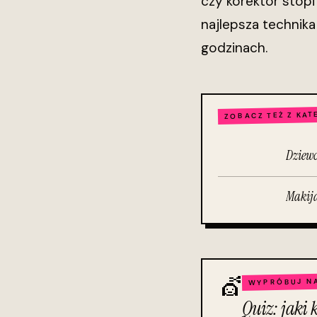
czy korektor stopi 
najlepsza technika
godzinach.
ZOBACZ TEŻ Z KAT
Dziew
Makija
💇
WYPRÓBUJ NA
Quiz: jaki 