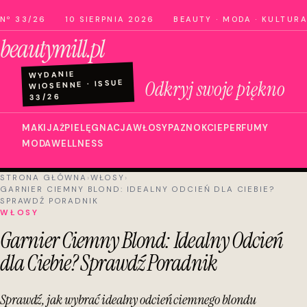
Nº 33/26
10 SIERPNIA 2026
BEAUTY · MODA · KULTURA
beautymill.pl
WYDANIE
Odkryj swoje piękno
WIOSENNE · ISSUE
33/26
MAKIJAŻ
PIELĘGNACJA
WŁOSY
PAZNOKCIE
PERFUMY
MODA
WELLNESS
STRONA GŁÓWNA
›
WŁOSY
›
GARNIER CIEMNY BLOND: IDEALNY ODCIEŃ DLA CIEBIE?
SPRAWDŹ PORADNIK
WŁOSY
Garnier Ciemny Blond: Idealny Odcień
dla Ciebie? Sprawdź Poradnik
Sprawdź, jak wybrać idealny odcień ciemnego blondu