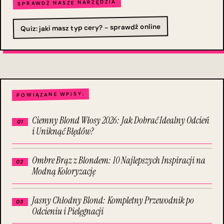
SPRAWDŹ NASZE NARZĘDZIA
Quiz: jaki masz typ cery? - sprawdź online
POWIĄZANE WPISY:
Ciemny Blond Włosy 2026: Jak Dobrać Idealny Odcień
i Uniknąć Błędów?
Ombre Brąz z Blondem: 10 Najlepszych Inspiracji na
Modną Koloryzację
Jasny Chłodny Blond: Kompletny Przewodnik po
Odcieniu i Pielęgnacji