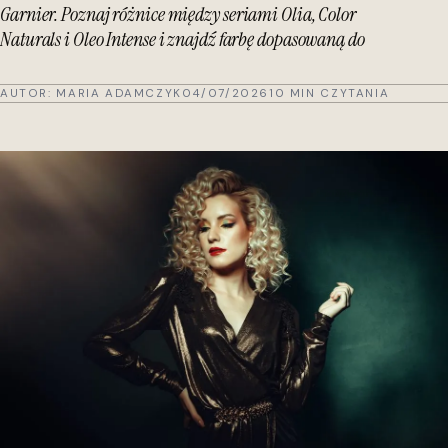
Garnier. Poznaj różnice między seriami Olia, Color
Naturals i Oleo Intense i znajdź farbę dopasowaną do
AUTOR:
MARIA ADAMCZYK
04/07/2026
10 MIN CZYTANIA