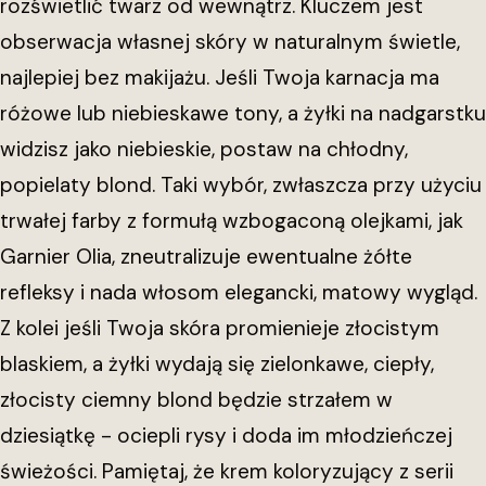
rozświetlić twarz od wewnątrz. Kluczem jest
obserwacja własnej skóry w naturalnym świetle,
najlepiej bez makijażu. Jeśli Twoja karnacja ma
różowe lub niebieskawe tony, a żyłki na nadgarstku
widzisz jako niebieskie, postaw na chłodny,
popielaty blond. Taki wybór, zwłaszcza przy użyciu
trwałej farby z formułą wzbogaconą olejkami, jak
Garnier Olia, zneutralizuje ewentualne żółte
refleksy i nada włosom elegancki, matowy wygląd.
Z kolei jeśli Twoja skóra promienieje złocistym
blaskiem, a żyłki wydają się zielonkawe, ciepły,
złocisty ciemny blond będzie strzałem w
dziesiątkę - ociepli rysy i doda im młodzieńczej
świeżości. Pamiętaj, że krem koloryzujący z serii