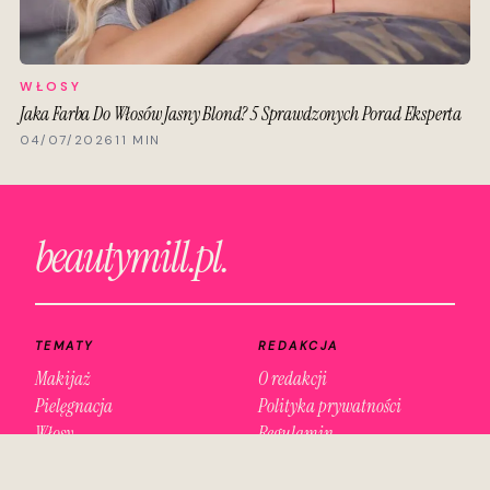
WŁOSY
Jaka Farba Do Włosów Jasny Blond? 5 Sprawdzonych Porad Eksperta
04/07/2026
11 MIN
beautymill.pl.
TEMATY
REDAKCJA
Makijaż
O redakcji
Pielęgnacja
Polityka prywatności
Włosy
Regulamin
Paznokcie
Perfumy