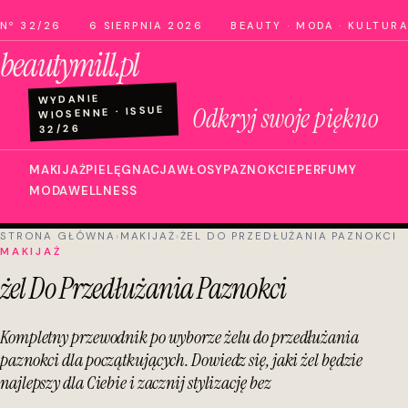
Nº 32/26
6 SIERPNIA 2026
BEAUTY · MODA · KULTURA
beautymill.pl
WYDANIE
Odkryj swoje piękno
WIOSENNE · ISSUE
32/26
MAKIJAŻ
PIELĘGNACJA
WŁOSY
PAZNOKCIE
PERFUMY
MODA
WELLNESS
STRONA GŁÓWNA
›
MAKIJAŻ
›
ŻEL DO PRZEDŁUŻANIA PAZNOKCI
MAKIJAŻ
żel Do Przedłużania Paznokci
Kompletny przewodnik po wyborze żelu do przedłużania
paznokci dla początkujących. Dowiedz się, jaki żel będzie
najlepszy dla Ciebie i zacznij stylizację bez