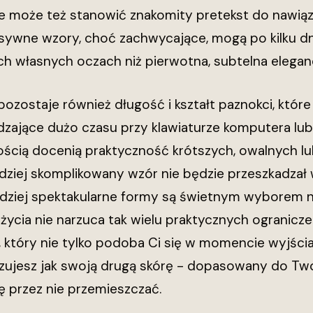
le może też stanowić znakomity pretekst do nawią
sywne wzory, choć zachwycające, mogą po kilku dni
ch własnych oczach niż pierwotna, subtelna eleganc
ozostaje również długość i kształt paznokci, które
zające dużo czasu przy klawiaturze komputera lu
ścią docenią praktyczność krótszych, owalnych lu
dziej skomplikowany wzór nie będzie przeszkadzał
ardziej spektakularne formy są świetnym wyborem n
 życia nie narzuca tak wielu praktycznych ogranicze
 który nie tylko podoba Ci się w momencie wyjścia 
czujesz jak swoją drugą skórę - dopasowany do Tw
ię przez nie przemieszczać.