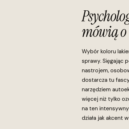
Psycholog
mówią o 
Wybór koloru laki
sprawy. Sięgając p
nastrojem, osobow
dostarcza tu fasc
narzędziem autoeks
więcej niż tylko oz
na ten intensywny
działa jak akcent