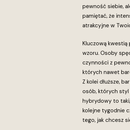
pewność siebie, a
pamiętać, że inten
atrakcyjne w Twoi
Kluczową kwestią p
wzoru. Osoby spęd
czynności z pewno
których nawet bar
Z kolei dłuższe, b
osób, których styl
hybrydowy to taki,
kolejne tygodnie 
tego, jak chcesz s