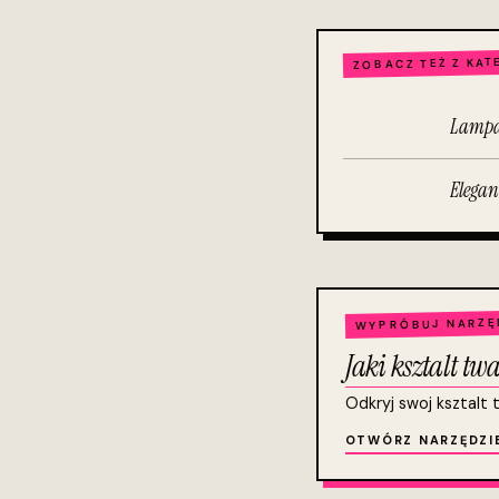
ZOBACZ TEŻ Z KAT
Lampa
Elegan
WYPRÓBUJ NARZĘ
Jaki ksztalt t
Odkryj swoj ksztalt 
OTWÓRZ NARZĘDZI