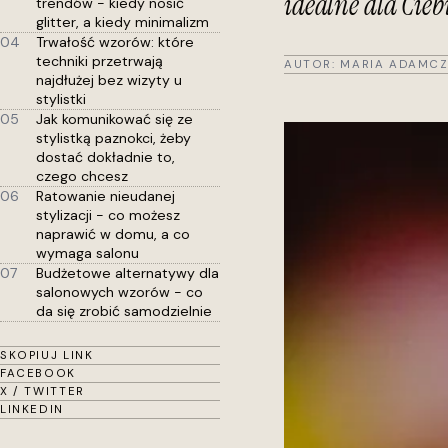
idealne dla Cieb
trendów - kiedy nosić
glitter, a kiedy minimalizm
04
Trwałość wzorów: które
techniki przetrwają
AUTOR:
MARIA ADAMCZ
najdłużej bez wizyty u
stylistki
05
Jak komunikować się ze
stylistką paznokci, żeby
dostać dokładnie to,
czego chcesz
06
Ratowanie nieudanej
stylizacji - co możesz
naprawić w domu, a co
wymaga salonu
07
Budżetowe alternatywy dla
salonowych wzorów - co
da się zrobić samodzielnie
SKOPIUJ LINK
FACEBOOK
X / TWITTER
LINKEDIN