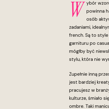
W
ybór wzoru
powinna h
osób akty
zadaniami, idealn
french. Są to styl
garnituru po casua
mógłby być niewsk
stylu, która nie w
Zupełnie inną prz
jest bardziej krea
pracujesz w branż
kulturze, śmiało s
ombre. Taki manic