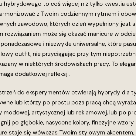
 hybrydowego to coś więcej niż tylko kwestia este
armonizować z Twoim codziennym rytmem i obow
wnych zawodowo, których dzień wypełniony jest s
ym rozwiązaniem może się okazać manicure w odcien
e ponadczasowe i niezwykle uniwersalne, które pasuj
lowy outfit, nie przyciągając przy tym niepotrzeb
azany w niektórych środowiskach pracy. To eleganc
ymaga dodatkowej refleksji.
estrzeń do eksperymentów otwierają hybrydy dla t
tywne lub którzy po prostu poza pracą chcą wyraża
y modowej, artystycznej lub reklamowej, lub po p
ięgnij po głębokie, nasycone kolory, finezyjne wzo
ure staje się wówczas Twoim stylowym akcentem, k