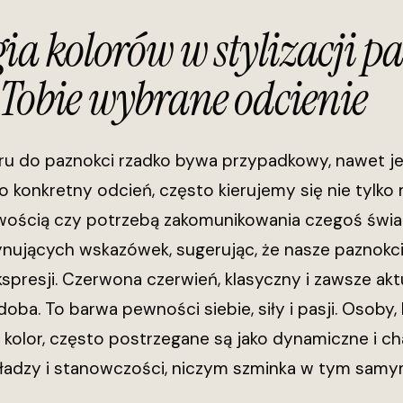
ia kolorów w stylizacji pa
Tobie wybrane odcienie
eru do paznokci rzadko bywa przypadkowy, nawet jeś
o konkretny odcień, często kierujemy się nie tylko
ością czy potrzebą zakomunikowania czegoś świat
ynujących wskazówek, sugerując, że nasze paznokc
presji. Czerwona czerwień, klasyczny i zawsze akt
doba. To barwa pewności siebie, siły i pasji. Osoby,
 kolor, często postrzegane są jako dynamiczne i c
 władzy i stanowczości, niczym szminka w tym samy