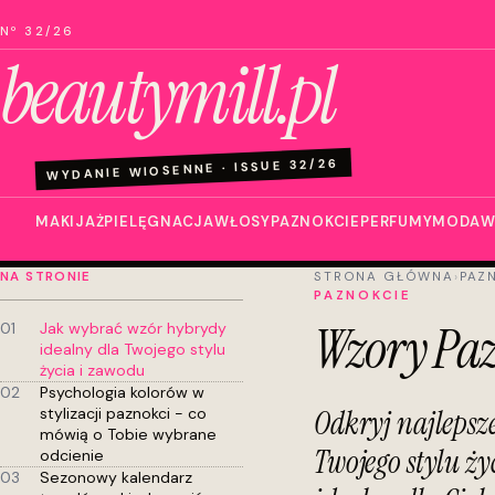
Nº 32/26
beautymill.pl
WYDANIE WIOSENNE · ISSUE 32/26
MAKIJAŻ
PIELĘGNACJA
WŁOSY
PAZNOKCIE
PERFUMY
MODA
W
NA STRONIE
STRONA GŁÓWNA
›
PAZ
PAZNOKCIE
Wzory Pa
01
Jak wybrać wzór hybrydy
idealny dla Twojego stylu
życia i zawodu
02
Psychologia kolorów w
stylizacji paznokci - co
Odkryj najleps
mówią o Tobie wybrane
Twojego stylu ży
odcienie
03
Sezonowy kalendarz