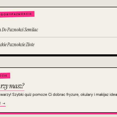
PAZNOKCIE
EGORII
 Do Paznokci Semilac
ckie Paznokcie Złote
DZIE
warzy masz?
twarzy! Szybki quiz pomoze Ci dobrac fryzure, okulary i makijaz ide
E →