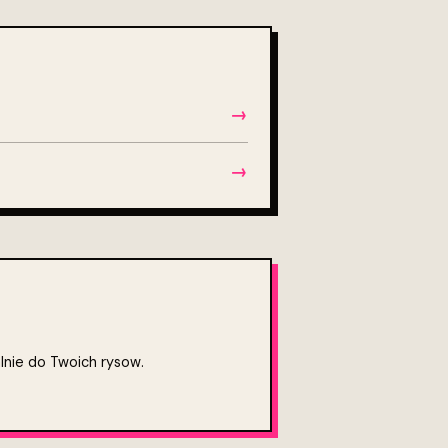
→
→
alnie do Twoich rysow.