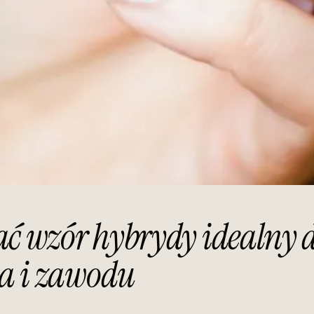
ać wzór hybrydy idealny 
ia i zawodu