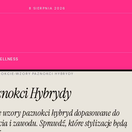
8 SIERPNIA 2026
ELLNESS
NOKCIE
›
WZORY PAZNOKCI HYBRYDY
znokci Hybrydy
ze wzory paznokci hybryd dopasowane do
cia i zawodu. Sprawdź, które stylizacje będą