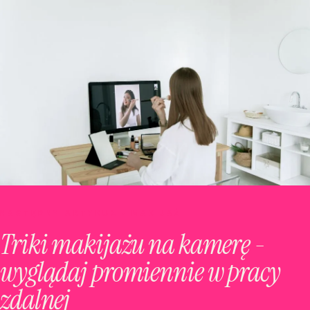
NASTĘPNY ARTYKUŁ · MAKIJAŻ
Triki makijażu na kamerę -
wyglądaj promiennie w pracy
zdalnej