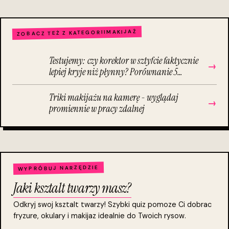
MAKIJAŻ
ZOBACZ TEŻ Z KATEGORII
Testujemy: czy korektor w sztyfcie faktycznie
→
lepiej kryje niż płynny? Porównanie 5
topowych produktów
Triki makijażu na kamerę - wyglądaj
→
promiennie w pracy zdalnej
WYPRÓBUJ NARZĘDZIE
Jaki ksztalt twarzy masz?
Odkryj swoj ksztalt twarzy! Szybki quiz pomoze Ci dobrac
fryzure, okulary i makijaz idealnie do Twoich rysow.