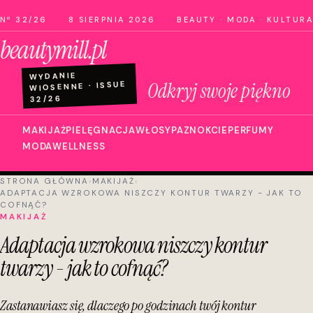
Nº 32/26
8 SIERPNIA 2026
BEAUTY · MODA · KULTURA
beautymill.pl
WYDANIE
Odkryj swoje piękno
WIOSENNE · ISSUE
32/26
MAKIJAŻ
PIELĘGNACJA
WŁOSY
PAZNOKCIE
PERFUMY
MODA
WELLNESS
STRONA GŁÓWNA
›
MAKIJAŻ
›
ADAPTACJA WZROKOWA NISZCZY KONTUR TWARZY - JAK TO
COFNĄĆ?
MAKIJAŻ
Adaptacja wzrokowa niszczy kontur
twarzy - jak to cofnąć?
Zastanawiasz się, dlaczego po godzinach twój kontur