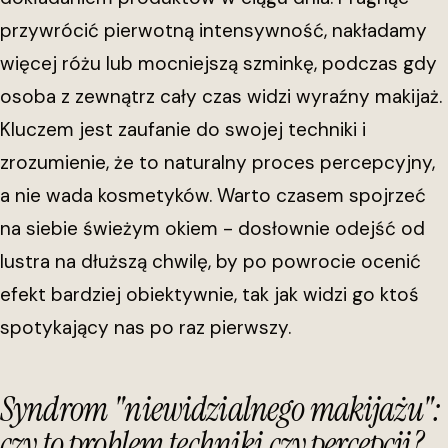
przywrócić pierwotną intensywność, nakładamy
więcej różu lub mocniejszą szminkę, podczas gdy
osoba z zewnątrz cały czas widzi wyraźny makijaż.
Kluczem jest zaufanie do swojej techniki i
zrozumienie, że to naturalny proces percepcyjny,
a nie wada kosmetyków. Warto czasem spojrzeć
na siebie świeżym okiem - dosłownie odejść od
lustra na dłuższą chwilę, by po powrocie ocenić
efekt bardziej obiektywnie, tak jak widzi go ktoś
spotykający nas po raz pierwszy.
Syndrom "niewidzialnego makijażu":
czy to problem techniki czy percepcji?