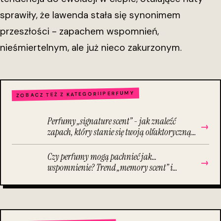
sprawiły, że lawenda stała się synonimem
przeszłości - zapachem wspomnień,
nieśmiertelnym, ale już nieco zakurzonym.
PERFUMY
ZOBACZ TEŻ Z KATEGORII
Perfumy „signature scent” - jak znaleźć
→
zapach, który stanie się twoją olfaktoryczną
wizytówką i nie zleje się z innymi?
Czy perfumy mogą pachnieć jak…
→
wspomnienie? Trend „memory scent” i
kompozycje zapachowe inspirowane
fotografią, miejscem i emocjami