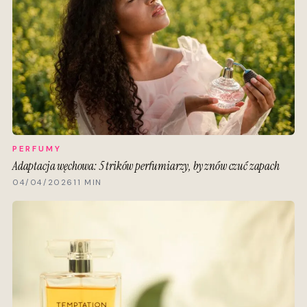
PERFUMY
Adaptacja węchowa: 5 trików perfumiarzy, by znów czuć zapach
04/04/2026
11 MIN