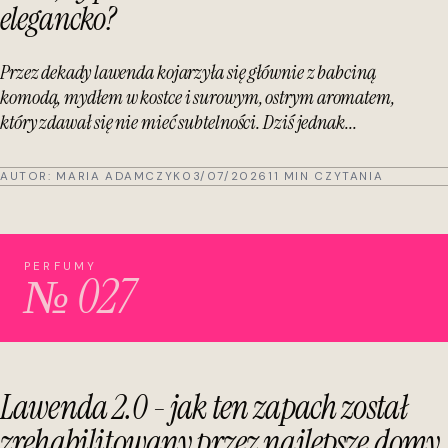
elegancko?
Przez dekady lawenda kojarzyła się głównie z babciną
komodą, mydłem w kostce i surowym, ostrym aromatem,
który zdawał się nie mieć subtelności. Dziś jednak...
AUTOR:
MARIA ADAMCZYK
03/07/2026
11 MIN CZYTANIA
PERFUMY
№ 027
Lawenda 2.0 - jak ten zapach został
zrehabilitowany przez najlepsze domy