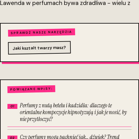
Lawenda w perfumach bywa zdradliwa - wielu z
SPRAWDŹ NASZE NARZĘDZIA
Jaki ksztalt twarzy masz?
POWIĄZANE WPISY:
Perfumy z nutą betelu i kadzidła: dlaczego te
orientalne kompozycje hipnotyzują i jak je nosić, by
nie przytłoczyć?
Czy perfumy mogą pachnieć jak… dźwięk? Trend