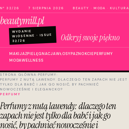
Nº 32/26
7 SIERPNIA 2026
BEAUTY · MODA · KULTURA
beautymill.pl
WYDANIE
Odkryj swoje piękno
WIOSENNE · ISSUE
32/26
MAKIJAŻ
PIELĘGNACJA
WŁOSY
PAZNOKCIE
PERFUMY
MODA
WELLNESS
STRONA GŁÓWNA
›
PERFUMY
›
PERFUMY Z NUTĄ LAWENDY: DLACZEGO TEN ZAPACH NIE JEST
TYLKO DLA BABĆ I JAK GO NOSIĆ, BY PACHNIEĆ
NOWOCZEŚNIE I ELEGANCKO?
PERFUMY
Perfumy z nutą lawendy: dlaczego ten
zapach nie jest tylko dla babć i jak go
nosić, by pachnieć nowocześnie i