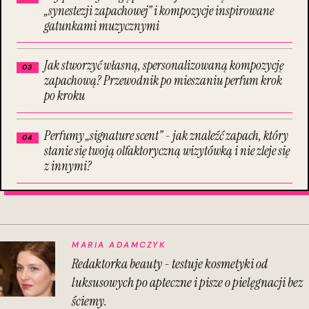
„synestezji zapachowej” i kompozycje inspirowane
gatunkami muzycznymi
Jak stworzyć własną, spersonalizowaną kompozycję
zapachową? Przewodnik po mieszaniu perfum krok
po kroku
Perfumy „signature scent” - jak znaleźć zapach, który
stanie się twoją olfaktoryczną wizytówką i nie zleje się
z innymi?
MARIA ADAMCZYK
Redaktorka beauty - testuje kosmetyki od
luksusowych po apteczne i pisze o pielęgnacji bez
ściemy.