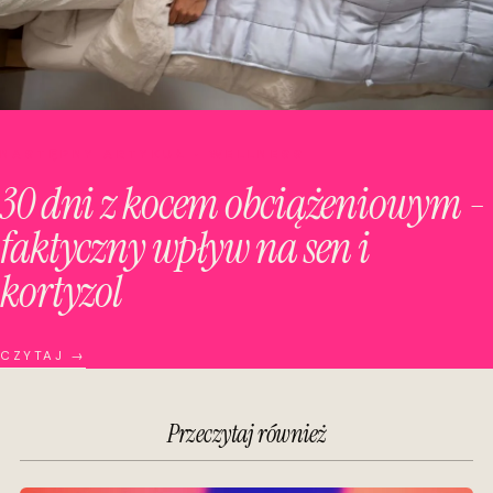
NASTĘPNY ARTYKUŁ · WELLNESS
30 dni z kocem obciążeniowym -
faktyczny wpływ na sen i
kortyzol
CZYTAJ →
Przeczytaj również