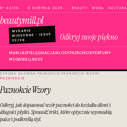
Nº 32/26
8 SIERPNIA 2026
BEAUTY · MODA · KULTURA
beautymill.pl
WYDANIE
Odkryj swoje piękno
WIOSENNE · ISSUE
32/26
MAKIJAŻ
PIELĘGNACJA
WŁOSY
PAZNOKCIE
PERFUMY
MODA
WELLNESS
STRONA GŁÓWNA
›
PAZNOKCIE
›
PAZNOKCIE WZORY
PAZNOKCIE
Paznokcie Wzory
Odkryj, jak dopasować wzór paznokci do kształtu dłoni i
długości płytki. Sprawdź triki, które optycznie wysmuklą
palce i podkreślą styl.