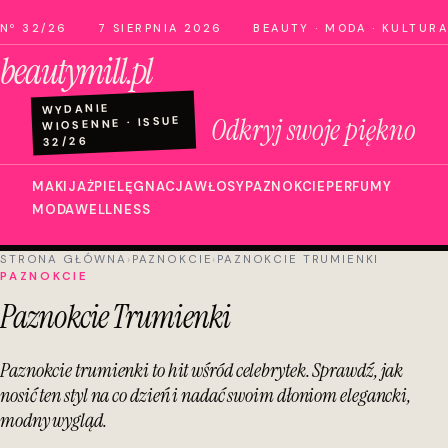
Nº 32/26
7 SIERPNIA 2026
BEAUTY · MODA · KULTURA
beautymill.pl
WYDANIE
Odkryj swoje piękno
WIOSENNE · ISSUE
32/26
MAKIJAŻ
PIELĘGNACJA
WŁOSY
PAZNOKCIE
PERFUMY
MODA
WELLNESS
STRONA GŁÓWNA
›
PAZNOKCIE
›
PAZNOKCIE TRUMIENKI
PAZNOKCIE
Paznokcie Trumienki
Paznokcie trumienki to hit wśród celebrytek. Sprawdź, jak
nosić ten styl na co dzień i nadać swoim dłoniom elegancki,
modny wygląd.