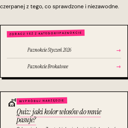
czerpanej z tego, co sprawdzone i niezawodne.
PAZNOKCIE
ZOBACZ TEŻ Z KATEGORII
Paznokcie Styczeń 2026
→
Paznokcie Brokatowe
→
💇
WYPRÓBUJ NARZĘDZIE
Quiz: jaki kolor włosów do mnie
pasuje?