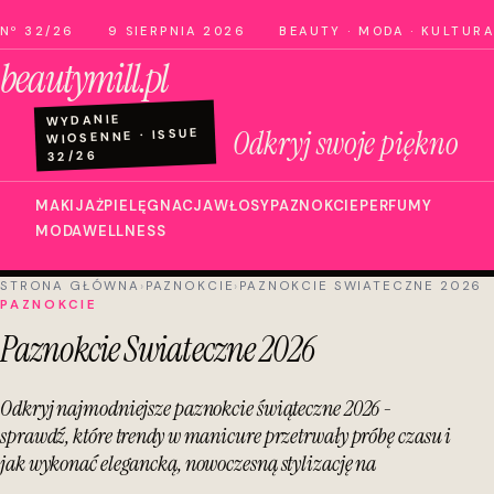
Nº 32/26
9 SIERPNIA 2026
BEAUTY · MODA · KULTURA
beautymill.pl
WYDANIE
Odkryj swoje piękno
WIOSENNE · ISSUE
32/26
MAKIJAŻ
PIELĘGNACJA
WŁOSY
PAZNOKCIE
PERFUMY
MODA
WELLNESS
STRONA GŁÓWNA
›
PAZNOKCIE
›
PAZNOKCIE SWIATECZNE 2026
PAZNOKCIE
Paznokcie Swiateczne 2026
Odkryj najmodniejsze paznokcie świąteczne 2026 -
sprawdź, które trendy w manicure przetrwały próbę czasu i
jak wykonać elegancką, nowoczesną stylizację na