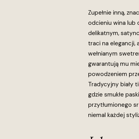
Zupełnie inną, zna
odcieniu wina lub 
delikatnym, satyn
traci na elegancji
wełnianym swetrem
gwarantują mu mie
powodzeniem prze
Tradycyjny biały t
gdzie smukłe pask
przytłumionego sr
niemal każdej styli