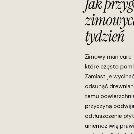
Jak przyg
zimowych
tydzień
Zimowy manicure t
które często pomij
Zamiast je wycinać
odsunąć drewnian
temu powierzchnia p
przyczyną podwijan
odtłuszczenie płyt
uniemożliwią prawi