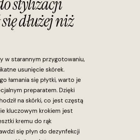
o stylizacji
ię dłużej niż
eży w starannym przygotowaniu,
katne usunięcie skórek.
 łamania się płytki, warto je
jalnym preparatem. Dzięki
odził na skórki, co jest częstą
nie kluczowym krokiem jest
esztki kremu do rąk
awdzi się płyn do dezynfekcji