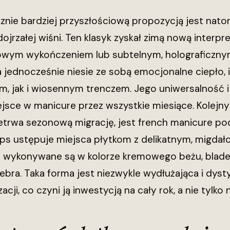
cznie bardziej przyszłościową propozycją jest nat
dojrzałej wiśni. Ten klasyk zyskał zimą nową interpr
owym wykończeniem lub subtelnym, holograficznym 
, a jednocześnie niesie ze sobą emocjonalne ciepło,
, jak i wiosennym trenczem. Jego uniwersalność 
jsce w manicure przez wszystkie miesiące. Kolejn
trwa sezonową migrację, jest french manicure po
ips ustępuje miejsca płytkom z delikatnym, migdało
i wykonywane są w kolorze kremowego beżu, blade
ebra. Taka forma jest niezwykle wydłużająca i dys
zacji, co czyni ją inwestycją na cały rok, a nie tylko