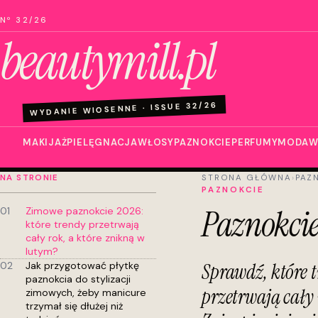
Nº 32/26
beautymill.pl
WYDANIE WIOSENNE · ISSUE 32/26
MAKIJAŻ
PIELĘGNACJA
WŁOSY
PAZNOKCIE
PERFUMY
MODA
W
NA STRONIE
STRONA GŁÓWNA
›
PAZ
PAZNOKCIE
Paznokcie
01
Zimowe paznokcie 2026:
które trendy przetrwają
cały rok, a które znikną w
lutym?
02
Jak przygotować płytkę
Sprawdź, które t
paznokcia do stylizacji
przetrwają cały
zimowych, żeby manicure
trzymał się dłużej niż