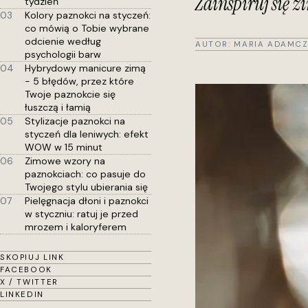
Zainspiruj się
tydzień
03
Kolory paznokci na styczeń:
co mówią o Tobie wybrane
odcienie według
AUTOR:
MARIA ADAMCZ
psychologii barw
04
Hybrydowy manicure zimą
- 5 błędów, przez które
Twoje paznokcie się
łuszczą i łamią
05
Stylizacje paznokci na
styczeń dla leniwych: efekt
WOW w 15 minut
06
Zimowe wzory na
paznokciach: co pasuje do
Twojego stylu ubierania się
07
Pielęgnacja dłoni i paznokci
w styczniu: ratuj je przed
mrozem i kaloryferem
SKOPIUJ LINK
FACEBOOK
X / TWITTER
LINKEDIN