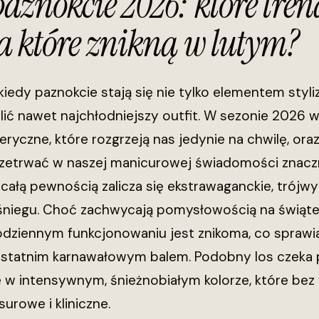
aznokcie 2026: które tren
 a które znikną w lutym?
 kiedy paznokcie stają się nie tylko elementem styli
lić nawet najchłodniejszy outfit. W sezonie 2026 w
ryczne, które rozgrzeją nas jedynie na chwilę, oraz
zetrwać w naszej manicurowej świadomości znacznie
 z całą pewnością zalicza się ekstrawaganckie, trójw
 śniegu. Choć zachwycają pomysłowością na świąte
dziennym funkcjonowaniu jest znikoma, co sprawia
ostatnim karnawałowym balem. Podobny los czeka 
w intensywnym, śnieżnobiałym kolorze, które be
urowe i kliniczne.