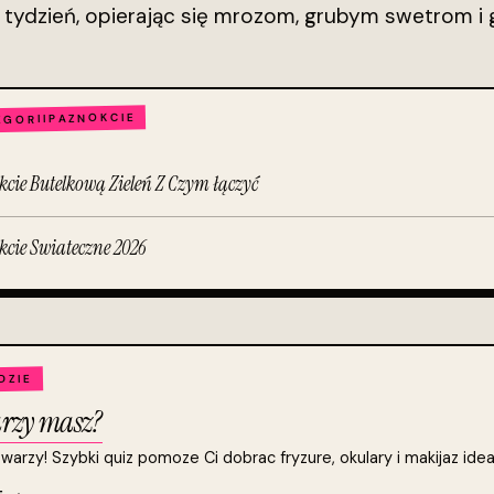
ż tydzień, opierając się mrozom, grubym swetrom i
PAZNOKCIE
EGORII
cie Butelkową Zieleń Z Czym łączyć
cie Swiateczne 2026
DZIE
warzy masz?
twarzy! Szybki quiz pomoze Ci dobrac fryzure, okulary i makijaz ide