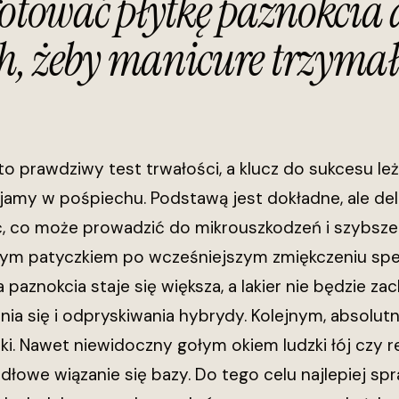
otować płytkę paznokcia d
, żeby manicure trzymał s
o prawdziwy test trwałości, a klucz do sukcesu l
amy w pośpiechu. Podstawą jest dokładne, ale deli
, co może prowadzić do mikrouszkodzeń i szybszego
ym patyczkiem po wcześniejszym zmiękczeniu spec
aznokcia staje się większa, a lakier nie będzie zach
ia się i odpryskiwania hybrydy. Kolejnym, absolut
ki. Nawet niewidoczny gołym okiem ludzki łój czy r
dłowe wiązanie się bazy. Do tego celu najlepiej spr