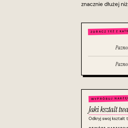
znacznie dłużej ni
ZOBACZ TEŻ Z KAT
Paznok
Paznok
WYPRÓBUJ NARZĘ
Jaki ksztalt t
Odkryj swoj ksztalt 