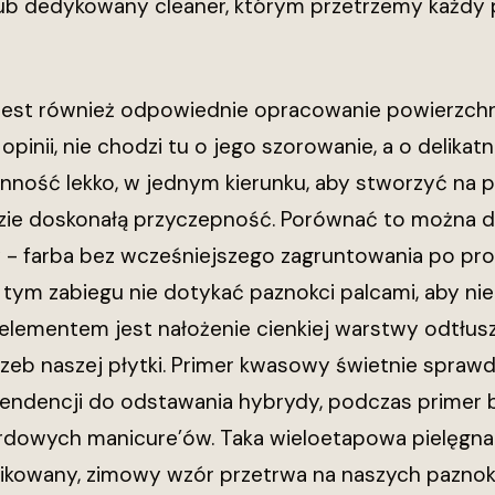
 lub dedykowany cleaner, którym przetrzemy każdy 
 jest również odpowiednie opracowanie powierzchni
inii, nie chodzi tu o jego szorowanie, a o delikat
ność lekko, w jednym kierunku, aby stworzyć na pł
zie doskonałą przyczepność. Porównać to można do
 - farba bez wcześniejszego zagruntowania po pros
tym zabiegu nie dotykać paznokci palcami, aby nie
 elementem jest nałożenie cienkiej warstwy odtłus
rzeb naszej płytki. Primer kwasowy świetnie spraw
tendencji do odstawania hybrydy, podczas prime
rdowych manicure’ów. Taka wieloetapowa pielęgnac
likowany, zimowy wzór przetrwa na naszych pazno