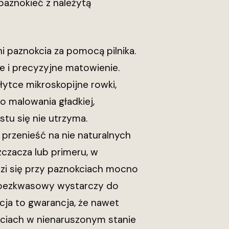
paznokieć z należytą
 paznokcia za pomocą pilnika.
ne i precyzyjne matowienie.
ytce mikroskopijne rowki,
 malowania gładkiej,
tu się nie utrzyma.
 przenieść na nie naturalnych
zczacza lub primeru, w
dzi się przy paznokciach mocno
r bezkwasowy wystarczy do
ja to gwarancja, że nawet
kciach w nienaruszonym stanie