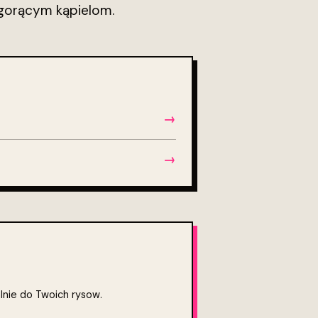
 gorącym kąpielom.
→
→
alnie do Twoich rysow.