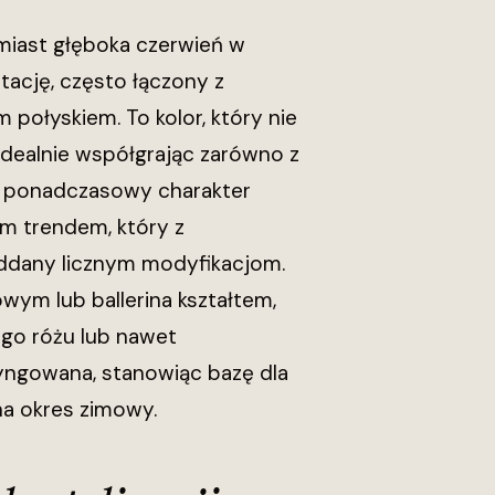
omiast głęboka czerwień w
etację, często łączony z
połyskiem. To kolor, który nie
 idealnie współgrając zarówno z
i ponadczasowy charakter
ym trendem, który z
ddany licznym modyfikacjom.
wym lub ballerina kształtem,
go różu lub nawet
tyngowana, stanowiąc bazę dla
 na okres zimowy.