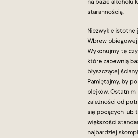
na bazie alkoholu
starannością.
Niezwykle istotne
Wbrew obiegowej op
Wykonujmy tę czyn
które zapewnią ba
błyszczącej ściany
Pamiętajmy, by po 
olejków. Ostatnim
zależności od pot
się pocących lub 
większości standa
najbardziej skomp