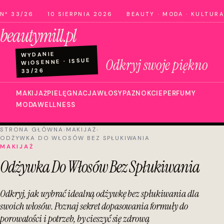
Nº 33/26
10 SIERPNIA 2026
BEAUTY · MODA · KULTURA
beautymill.pl
WYDANIE
Odkryj swoje piękno
WIOSENNE · ISSUE
33/26
MAKIJAŻ
PIELĘGNACJA
WŁOSY
PAZNOKCIE
PERFUMY
MODA
WELLNESS
STRONA GŁÓWNA
›
MAKIJAŻ
›
ODŻYWKA DO WŁOSÓW BEZ SPŁUKIWANIA
MAKIJAŻ
Odżywka Do Włosów Bez Spłukiwania
Odkryj, jak wybrać idealną odżywkę bez spłukiwania dla
swoich włosów. Poznaj sekret dopasowania formuły do
porowatości i potrzeb, by cieszyć się zdrową