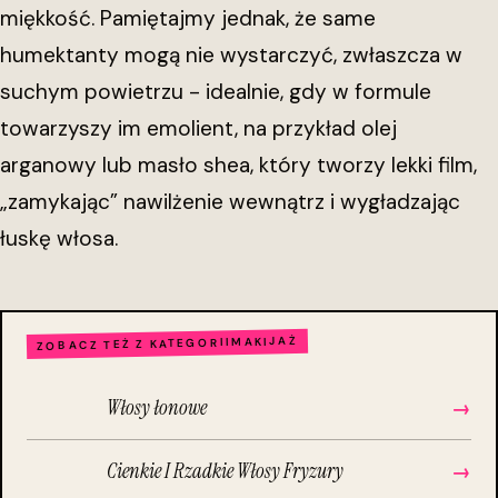
miękkość. Pamiętajmy jednak, że same
humektanty mogą nie wystarczyć, zwłaszcza w
suchym powietrzu - idealnie, gdy w formule
towarzyszy im emolient, na przykład olej
arganowy lub masło shea, który tworzy lekki film,
„zamykając” nawilżenie wewnątrz i wygładzając
łuskę włosa.
MAKIJAŻ
ZOBACZ TEŻ Z KATEGORII
Włosy łonowe
→
Cienkie I Rzadkie Włosy Fryzury
→