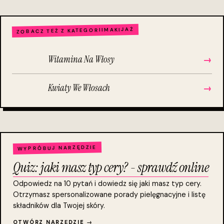
MAKIJAŻ
ZOBACZ TEŻ Z KATEGORII
Witamina Na Włosy
→
Kwiaty We Włosach
→
WYPRÓBUJ NARZĘDZIE
Quiz: jaki masz typ cery? - sprawdź online
Odpowiedz na 10 pytań i dowiedz się jaki masz typ cery.
Otrzymasz spersonalizowane porady pielęgnacyjne i listę
składników dla Twojej skóry.
OTWÓRZ NARZĘDZIE →