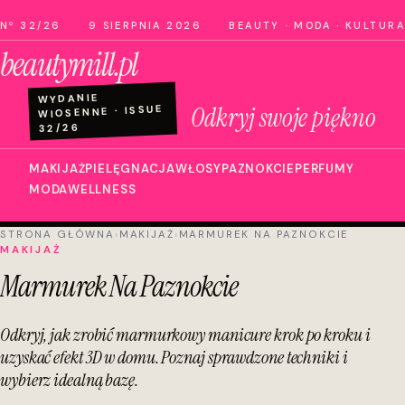
Nº 32/26
9 SIERPNIA 2026
BEAUTY · MODA · KULTURA
beautymill.pl
WYDANIE
Odkryj swoje piękno
WIOSENNE · ISSUE
32/26
MAKIJAŻ
PIELĘGNACJA
WŁOSY
PAZNOKCIE
PERFUMY
MODA
WELLNESS
STRONA GŁÓWNA
›
MAKIJAŻ
›
MARMUREK NA PAZNOKCIE
MAKIJAŻ
Marmurek Na Paznokcie
Odkryj, jak zrobić marmurkowy manicure krok po kroku i
uzyskać efekt 3D w domu. Poznaj sprawdzone techniki i
wybierz idealną bazę.