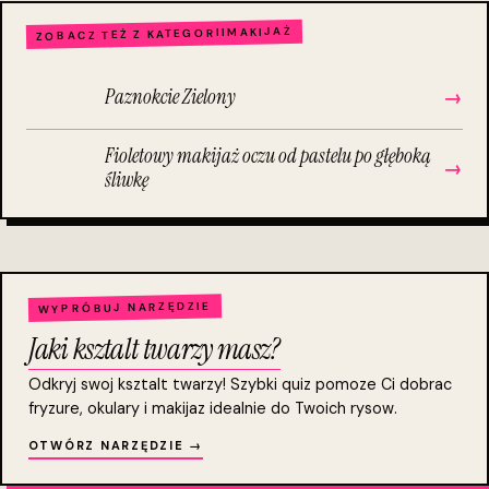
MAKIJAŻ
ZOBACZ TEŻ Z KATEGORII
Paznokcie Zielony
→
Fioletowy makijaż oczu od pastelu po głęboką
→
śliwkę
WYPRÓBUJ NARZĘDZIE
Jaki ksztalt twarzy masz?
Odkryj swoj ksztalt twarzy! Szybki quiz pomoze Ci dobrac
fryzure, okulary i makijaz idealnie do Twoich rysow.
OTWÓRZ NARZĘDZIE →