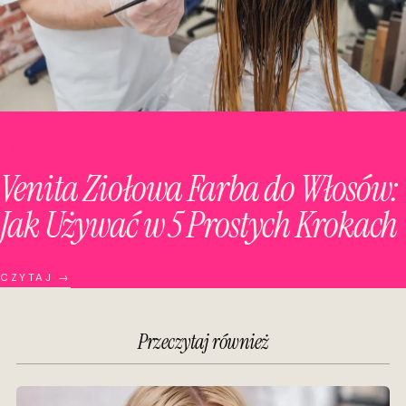
NASTĘPNY ARTYKUŁ · WŁOSY
Venita Ziołowa Farba do Włosów:
Jak Używać w 5 Prostych Krokach
CZYTAJ →
Przeczytaj również