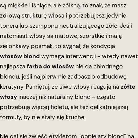
są miękkie i lśniące, ale żółkną, to znak, że masz
zdrową strukturę włosa i potrzebujesz jedynie
tonera lub szamponu neutralizującego żółć. Jeśli
natomiast włosy są matowe, szorstkie i mają
zielonkawy posmak, to sygnał, że kondycja
włosów blond
wymaga interwencji - wtedy nawet
najlepsza
farba do włosów
nie da chłodnego
blondu, jeśli najpierw nie zadbasz o odbudowę
keratyny. Pamiętaj, że siwe włosy reagują na
żółte
włosy
inaczej niż naturalny blond - często
potrzebują więcej fioletu, ale też delikatniejszej
formuły, by nie stały się kruche.
Nie daj się zwieść etykietom „popielaty blond” na