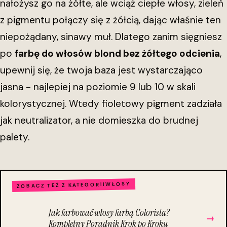
nałożysz go na żółte, ale wciąż ciepłe włosy, zieleń
z pigmentu połączy się z żółcią, dając właśnie ten
niepożądany, sinawy muł. Dlatego zanim sięgniesz
po
farbę do włosów blond bez żółtego odcienia
,
upewnij się, że twoja baza jest wystarczająco
jasna - najlepiej na poziomie 9 lub 10 w skali
kolorystycznej. Wtedy fioletowy pigment zadziała
jak neutralizator, a nie domieszka do brudnej
palety.
WŁOSY
ZOBACZ TEŻ Z KATEGORII
Jak farbować włosy farbą Colorista?
→
Kompletny Poradnik Krok po Kroku