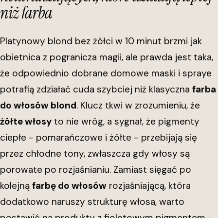
niż farba
Platynowy blond bez żółci w 10 minut brzmi jak
obietnica z pogranicza magii, ale prawda jest taka,
że odpowiednio dobrane domowe maski i spraye
potrafią zdziałać cuda szybciej niż klasyczna
farba
do włosów blond
. Klucz tkwi w zrozumieniu, że
żółte włosy
to nie wróg, a sygnał, że pigmenty
ciepłe - pomarańczowe i żółte - przebijają się
przez chłodne tony, zwłaszcza gdy włosy są
porowate po rozjaśnianiu. Zamiast sięgać po
kolejną
farbę do włosów
rozjaśniającą, która
dodatkowo naruszy strukturę włosa, warto
postawić na produkty z fioletowym pigmentem -