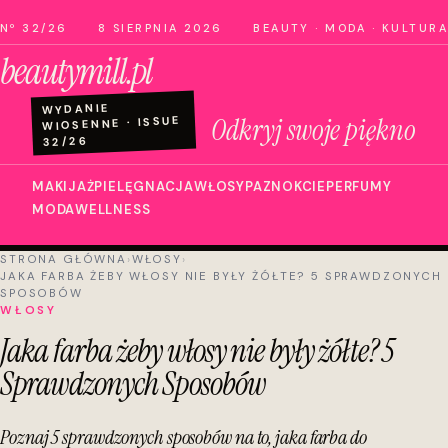
Nº 32/26
8 SIERPNIA 2026
BEAUTY · MODA · KULTURA
beautymill.pl
WYDANIE
Odkryj swoje piękno
WIOSENNE · ISSUE
32/26
MAKIJAŻ
PIELĘGNACJA
WŁOSY
PAZNOKCIE
PERFUMY
MODA
WELLNESS
STRONA GŁÓWNA
›
WŁOSY
›
JAKA FARBA ŻEBY WŁOSY NIE BYŁY ŻÓŁTE? 5 SPRAWDZONYCH
SPOSOBÓW
WŁOSY
Jaka farba żeby włosy nie były żółte? 5
Sprawdzonych Sposobów
Poznaj 5 sprawdzonych sposobów na to, jaka farba do