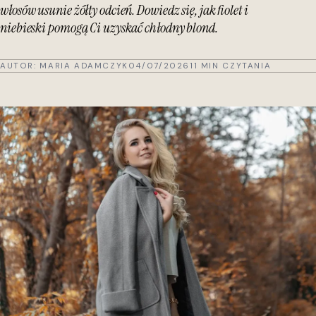
włosów usunie żółty odcień. Dowiedz się, jak fiolet i
niebieski pomogą Ci uzyskać chłodny blond.
AUTOR:
MARIA ADAMCZYK
04/07/2026
11 MIN CZYTANIA