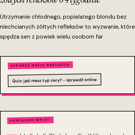
Utrzymanie chłodnego, popielatego blondu bez
niechcianych żółtych refleksów to wyzwanie, które
spędza sen z powiek wielu osobom far
SPRAWDŹ NASZE NARZĘDZIA
Quiz: jaki masz typ cery? - sprawdź online
POWIĄZANE WPISY: