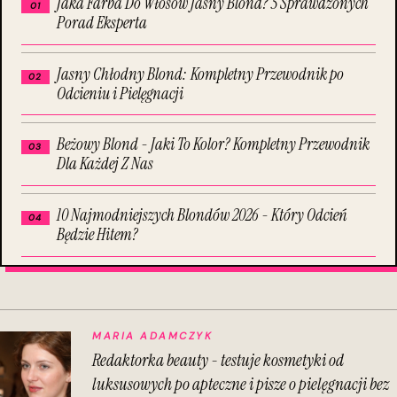
Jaka Farba Do Włosów Jasny Blond? 5 Sprawdzonych
Porad Eksperta
Jasny Chłodny Blond: Kompletny Przewodnik po
Odcieniu i Pielęgnacji
Beżowy Blond - Jaki To Kolor? Kompletny Przewodnik
Dla Każdej Z Nas
10 Najmodniejszych Blondów 2026 - Który Odcień
Będzie Hitem?
MARIA ADAMCZYK
Redaktorka beauty - testuje kosmetyki od
luksusowych po apteczne i pisze o pielęgnacji bez