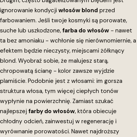
Drugim, często bagatelizowanym błędem jest
ignorowanie kondycji
włosów blond
przed
farbowaniem. Jeśli twoje kosmyki są porowate,
suche lub uszkodzone,
farba do włosów
- nawet
ta bez amoniaku - wchłonie się nierównomiernie, a
efektem będzie nieczysty, miejscami żółknący
blond. Wyobraź sobie, że malujesz starą,
chropowatą ścianę - kolor zawsze wyjdzie
plamiście. Podobnie jest z włosami: im gorsza
struktura włosa, tym więcej ciepłych tonów
wypłynie na powierzchnię. Zamiast szukać
najlepszej
farby do włosów
, która obiecuje
chłodny odcień, zainwestuj w regenerację i
wyrównanie porowatości. Nawet najdroższy