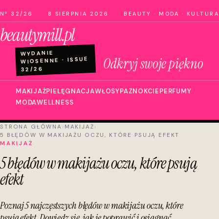
Nº 32/26
8 SIERPNIA 2026
BEAUTY · MODA · KULTURA
beautymill.pl
WYDANIE
Odkryj swoje piękno
WIOSENNE · ISSUE
32/26
MAKIJAŻ
PIELĘGNACJA
WŁOSY
PAZNOKCIE
PERFUMY
MODA
WELLNESS
STRONA GŁÓWNA
›
MAKIJAŻ
›
5 BŁĘDÓW W MAKIJAŻU OCZU, KTÓRE PSUJĄ EFEKT
MAKIJAŻ
5 błędów w makijażu oczu, które psują
efekt
Poznaj 5 najczęstszych błędów w makijażu oczu, które
psują efekt. Dowiedz się, jak je poprawić i osiągnąć