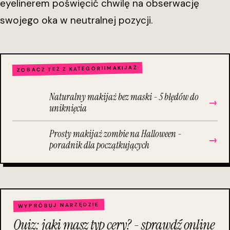
eyelinerem poświęcić chwilę na obserwację
swojego oka w neutralnej pozycji.
MAKIJAŻ
ZOBACZ TEŻ Z KATEGORII
Naturalny makijaż bez maski - 5 błędów do
→
uniknięcia
Prosty makijaż zombie na Halloween -
→
poradnik dla początkujących
WYPRÓBUJ NARZĘDZIE
Quiz: jaki masz typ cery? - sprawdź online