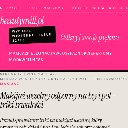
Nº 32/26
7 SIERPNIA 2026
BEAUTY · MODA · KULTURA
beautymill.pl
WYDANIE
Odkryj swoje piękno
WIOSENNE · ISSUE
32/26
MAKIJAŻ
PIELĘGNACJA
WŁOSY
PAZNOKCIE
PERFUMY
MODA
WELLNESS
STRONA GŁÓWNA
›
MAKIJAŻ
›
MAKIJAŻ WESELNY ODPORNY NA ŁZY I POT - TRIKI TRWAŁOŚCI
MAKIJAŻ
Makijaż weselny odporny na łzy i pot -
triki trwałości
Poznaj sprawdzone triki na makijaż weselny, który
przetrwa cały dzień i noc. Dowiedz się, jak przygotować