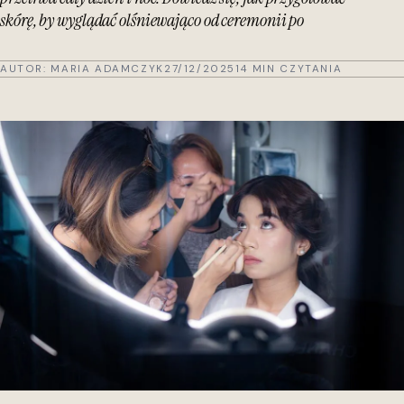
skórę, by wyglądać olśniewająco od ceremonii po
AUTOR:
MARIA ADAMCZYK
27/12/2025
14 MIN CZYTANIA