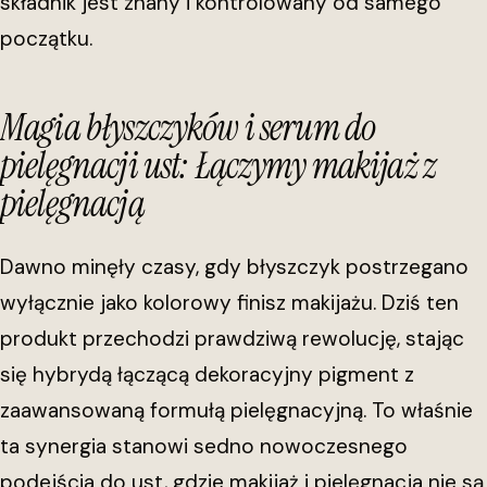
składnik jest znany i kontrolowany od samego
początku.
Magia błyszczyków i serum do
pielęgnacji ust: Łączymy makijaż z
pielęgnacją
Dawno minęły czasy, gdy błyszczyk postrzegano
wyłącznie jako kolorowy finisz makijażu. Dziś ten
produkt przechodzi prawdziwą rewolucję, stając
się hybrydą łączącą dekoracyjny pigment z
zaawansowaną formułą pielęgnacyjną. To właśnie
ta synergia stanowi sedno nowoczesnego
podejścia do ust, gdzie makijaż i pielęgnacja nie są