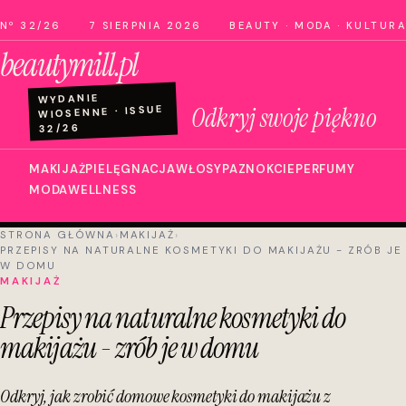
Nº 32/26
7 SIERPNIA 2026
BEAUTY · MODA · KULTURA
beautymill.pl
WYDANIE
Odkryj swoje piękno
WIOSENNE · ISSUE
32/26
MAKIJAŻ
PIELĘGNACJA
WŁOSY
PAZNOKCIE
PERFUMY
MODA
WELLNESS
STRONA GŁÓWNA
›
MAKIJAŻ
›
PRZEPISY NA NATURALNE KOSMETYKI DO MAKIJAŻU - ZRÓB JE
W DOMU
MAKIJAŻ
Przepisy na naturalne kosmetyki do
makijażu - zrób je w domu
Odkryj, jak zrobić domowe kosmetyki do makijażu z