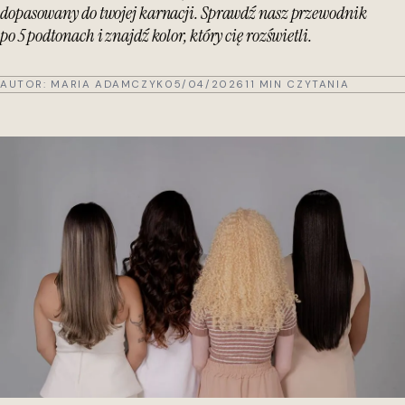
dopasowany do twojej karnacji. Sprawdź nasz przewodnik
po 5 podtonach i znajdź kolor, który cię rozświetli.
AUTOR:
MARIA ADAMCZYK
05/04/2026
11 MIN CZYTANIA