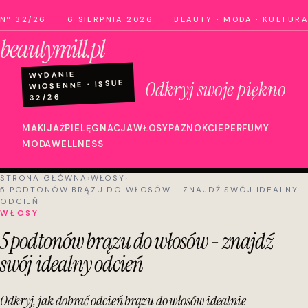
Nº 32/26
6 SIERPNIA 2026
BEAUTY · MODA · KULTURA
beautymill.pl
WYDANIE
Odkryj swoje piękno
WIOSENNE · ISSUE
32/26
MAKIJAŻ
PIELĘGNACJA
WŁOSY
PAZNOKCIE
PERFUMY
MODA
WELLNESS
STRONA GŁÓWNA
›
WŁOSY
›
5 PODTONÓW BRĄZU DO WŁOSÓW - ZNAJDŹ SWÓJ IDEALNY
ODCIEŃ
WŁOSY
5 podtonów brązu do włosów - znajdź
swój idealny odcień
Odkryj, jak dobrać odcień brązu do włosów idealnie