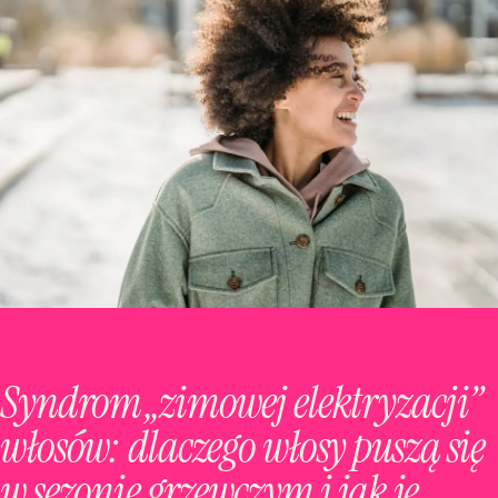
NASTĘPNY ARTYKUŁ · WŁOSY
Syndrom „zimowej elektryzacji”
włosów: dlaczego włosy puszą się
w sezonie grzewczym i jak je