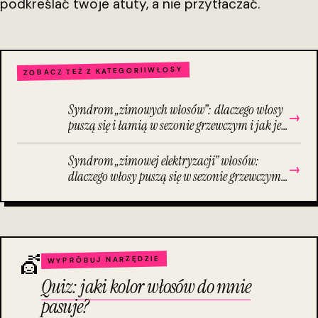
podkreślać twoje atuty, a nie przytłaczać.
WŁOSY
ZOBACZ TEŻ Z KATEGORII
Syndrom „zimowych włosów”: dlaczego włosy
→
puszą się i łamią w sezonie grzewczym i jak je
ujarzmić?
Syndrom „zimowej elektryzacji” włosów:
→
dlaczego włosy puszą się w sezonie grzewczym i
jak je ujarzmić domowymi sposobami?
💇
WYPRÓBUJ NARZĘDZIE
Quiz: jaki kolor włosów do mnie
pasuje?