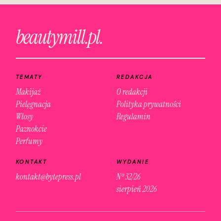
beautymill.pl.
TEMATY
REDAKCJA
Makijaż
O redakcji
Pielęgnacja
Polityka prywatności
Włosy
Regulamin
Paznokcie
Perfumy
KONTAKT
WYDANIE
kontakt@bytepress.pl
Nº 32/26
sierpień 2026