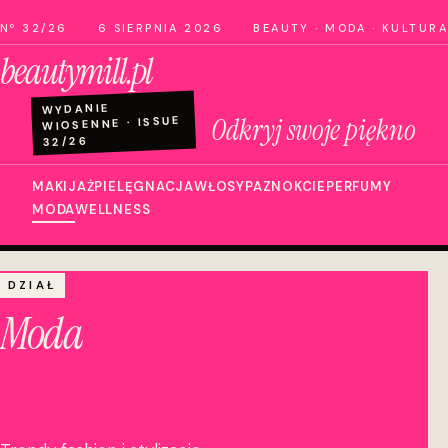
Nº 32/26
6 SIERPNIA 2026
BEAUTY · MODA · KULTURA
beautymill.pl
WYDANIE
Odkryj swoje piękno
WIOSENNE · ISSUE
32/26
MAKIJAŻ
PIELĘGNACJA
WŁOSY
PAZNOKCIE
PERFUMY
MODA
WELLNESS
DZIAŁ
Moda