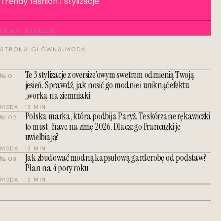
Trendy fashion i stylizacje
51 ARTYKUŁÓW
STRONA GŁÓWNA
›
MODA
Te 3 stylizacje z oversize’owym swetrem odmienią Twoją
№ 01
jesień. Sprawdź, jak nosić go modnie i uniknąć efektu
„worka na ziemniaki
MODA · 13 MIN
Polska marka, która podbija Paryż. Te skórzane rękawiczki
№ 02
to must-have na zimę 2026. Dlaczego Francuzki je
uwielbiają?
MODA · 13 MIN
Jak zbudować modną kapsułową garderobę od podstaw?
№ 03
Plan na 4 pory roku
MODA · 13 MIN