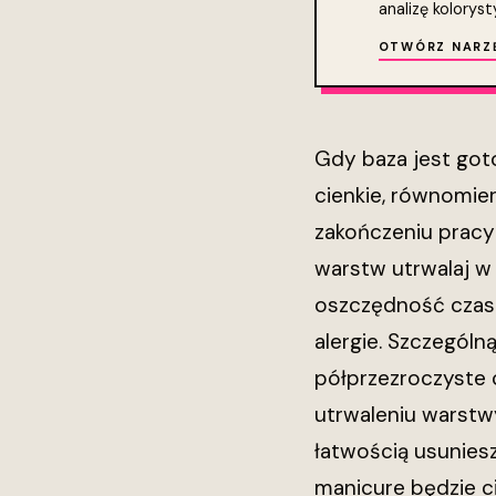
analizę koloryst
OTWÓRZ NARZ
Gdy baza jest goto
cienkie, równomie
zakończeniu pracy 
warstw utrwalaj w
oszczędność czas
alergie. Szczególn
półprzezroczyste c
utrwaleniu warstw
łatwością usunies
manicure będzie ci