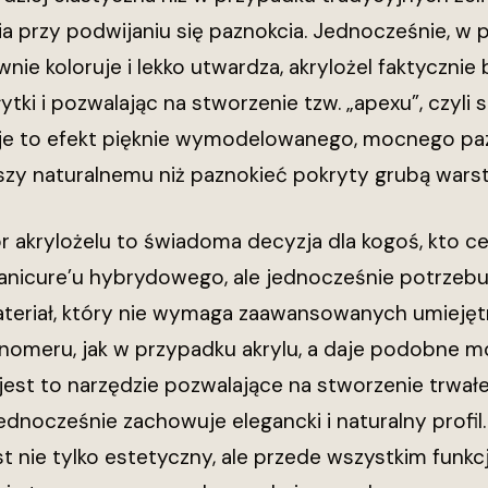
ia przy podwijaniu się paznokcia. Jednocześnie, w
wnie koloruje i lekko utwardza, akrylożel faktycznie
tki i pozwalając na stworzenie tzw. „apexu”, czyli 
je to efekt pięknie wymodelowanego, mocnego pazn
ższy naturalnemu niż paznokieć pokryty grubą warst
 akrylożelu to świadoma decyzja dla kogoś, kto ce
manicure’u hybrydowego, ale jednocześnie potrzebu
teriał, który nie wymaga zaawansowanych umieję
onomeru, jak w przypadku akrylu, a daje podobne m
 jest to narzędzie pozwalające na stworzenie trwał
 jednocześnie zachowuje elegancki i naturalny prof
st nie tylko estetyczny, ale przede wszystkim funk