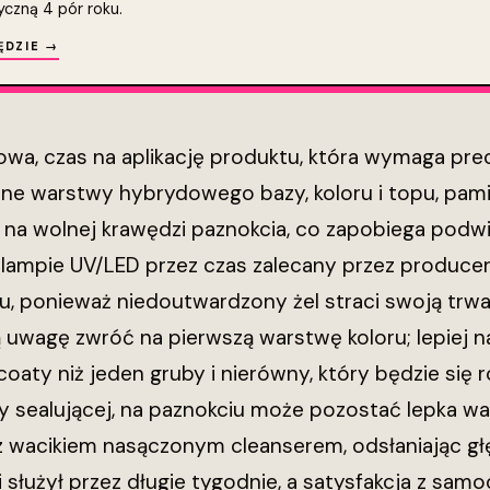
yczną 4 pór roku.
ĘDZIE →
wa, czas na aplikację produktu, która wymaga prec
rne warstwy hybrydowego bazy, koloru i topu, pam
na wolnej krawędzi paznokcia, co zapobiega podwij
 lampie UV/LED przez czas zalecany przez producen
u, ponieważ niedoutwardzony żel straci swoją tr
ą uwagę zwróć na pierwszą warstwę koloru; lepiej n
oaty niż jeden gruby i nierówny, który będzie się r
y sealującej, na paznokciu może pozostać lepka wa
z wacikiem nasączonym cleanserem, odsłaniając głę
 służył przez długie tygodnie, a satysfakcja z samo