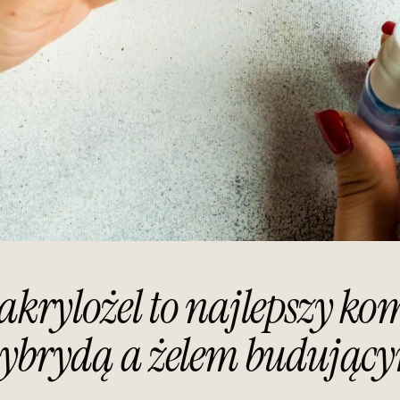
 akrylożel to najlepszy k
ybrydą a żelem budując