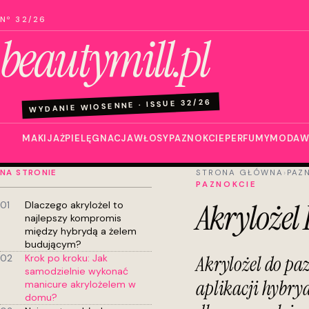
Nº 32/26
beautymill.pl
WYDANIE WIOSENNE · ISSUE 32/26
MAKIJAŻ
PIELĘGNACJA
WŁOSY
PAZNOKCIE
PERFUMY
MODA
W
NA STRONIE
STRONA GŁÓWNA
›
PAZ
PAZNOKCIE
Akrylożel
01
Dlaczego akrylożel to
najlepszy kompromis
między hybrydą a żelem
budującym?
02
Krok po kroku: Jak
Akrylożel do paz
samodzielnie wykonać
aplikacji hybry
manicure akrylożelem w
domu?