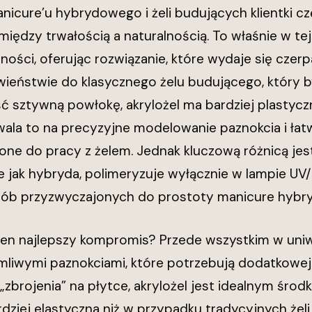
nicure’u hybrydowego i żeli budujących klientki c
ędzy trwałością a naturalnością. To właśnie w tej 
ności, oferując rozwiązanie, które wydaje się czerp
wieństwie do klasycznego żelu budującego, który b
 sztywną powłokę, akrylożel ma bardziej plastyczn
wala to na precyzyjne modelowanie paznokcia i ła
liżone do pracy z żelem. Jednak kluczową różnicą je
ie jak hybryda, polimeryzuje wyłącznie w lampie U
osób przyzwyczajonych do prostoty manicure hyb
ten najlepszy kompromis? Przede wszystkim w uniwe
amliwymi paznokciami, które potrzebują dodatkowej
rojenia” na płytce, akrylożel jest idealnym środk
ardziej elastyczna niż w przypadku tradycyjnych żel