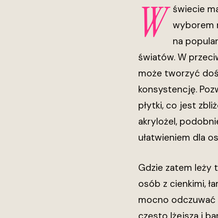
W
świecie ma
wyborem mi
na popular
światów. W przeci
może tworzyć dość
konsystencję. Poz
płytki, co jest zb
akrylożel, podobn
ułatwieniem dla 
Gdzie zatem leży 
osób z cienkimi, ł
mocno odczuwać „zb
często lżejsza i b