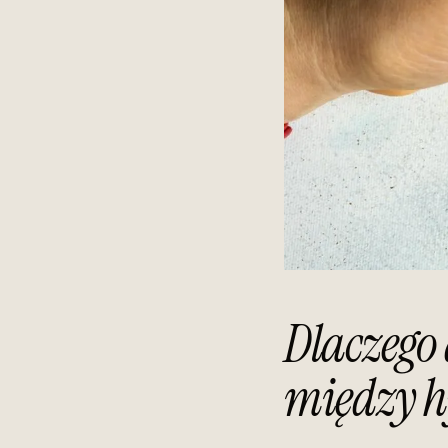
Dlaczego
między h