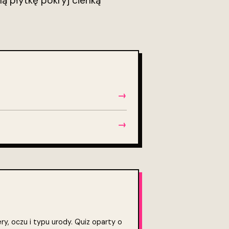
ną płytkę pokryj cienką
→
→
ry, oczu i typu urody. Quiz oparty o