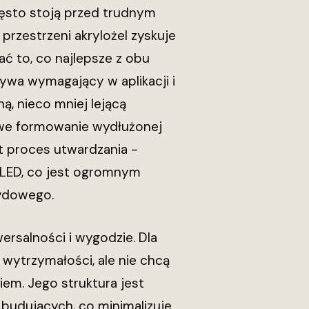
zęsto stoją przed trudnym
przestrzeni akrylożel zyskuje
ać to, co najlepsze z obu
ywa wymagający w aplikacji i
ą, nieco mniej lejącą
twe formowanie wydłużonej
st proces utwardzania -
V/LED, co jest ogromnym
rydowego.
rsalności i wygodzie. Dla
 wytrzymałości, ale nie chcą
iem. Jego struktura jest
i budujących, co minimalizuje