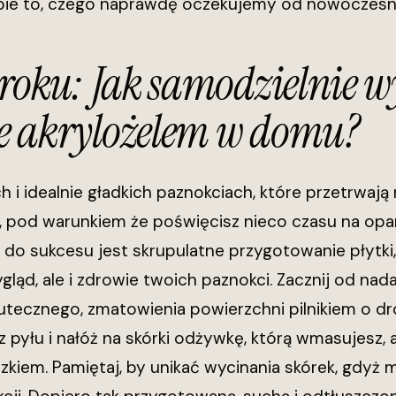
obie to, czego naprawdę oczekujemy od nowoczesneg
kroku: Jak samodzielnie 
 akrylożelem w domu?
h i idealnie gładkich paznokciach, które przetrwają
k, pod warunkiem że poświęcisz nieco czasu na o
 do sukcesu jest skrupulatne przygotowanie płytki
ygląd, ale i zdrowie twoich paznokci. Zacznij od nada
kutecznego, zmatowienia powierzchni pilnikiem o dr
 pyłu i nałóż na skórki odżywkę, którą wmasujesz, 
kiem. Pamiętaj, by unikać wycinania skórek, gdyż