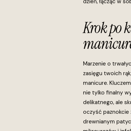
dzień, łącząc w s
Krok po 
manicure
Marzenie o trwałyc
zasięgu twoich rą
manicure. Kluczem
nie tylko finalny w
delikatnego, ale s
oczyść paznokcie z
drewnianym patycz