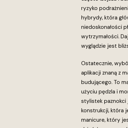
ryzyko podrażnien
hybrydy, która głó
niedoskonałości pły
wytrzymałości. Da
wyglądzie jest bli
Ostatecznie, wybór
aplikacji znaną z 
budującego. To ma
użyciu pędzla i m
stylistek paznokci
konstrukcji, która
manicure, który je