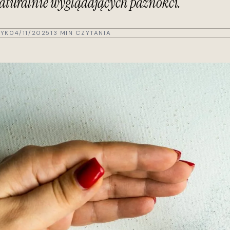
aturalnie wyglądających paznokci.
YK
04/11/2025
13 MIN CZYTANIA