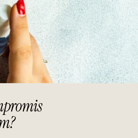
ompromis
ym?