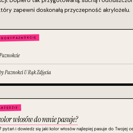
kcji. Dopiero tak przygotowaną, suchą i odtłuszczo
który zapewni doskonałą przyczepność akrylożelu.
PAZNOKCIE
EGORII
Paznokcie
y Paznokci U Rąk Zdjęcia
RZĘDZIE
kolor włosów do mnie pasuje?
pytań i dowiedz się jaki kolor włosów najlepiej pasuje do Twojej ce