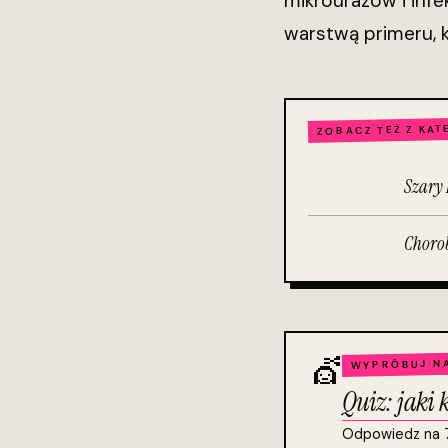
mikrourazów i infe
warstwą primeru, 
ZOBACZ TEŻ Z KAT
Szary 
Chorob
💇
WYPRÓBUJ NA
Quiz: jaki 
Odpowiedz na 7 